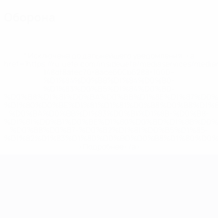
Оборона
* Исключена до дальнейшего уведомления. <a
href='https://ru.uefa.com/insideuefa/mediaservices/medi
148df8afec70-8ace600b6288-1000--
%D1%84%D0%B8%D1%84%D0%B0-
%D1%83%D0%B5%D1%84%D0%B0-
%D0%B8%D1%81%D0%BA%D0%BB%D1%8E%D1%87%D0%
%D1%80%D0%BE%D1%81%D1%81%D0%B8%D0%B8%D1%
%D0%BA%D0%BB%D1%83%D0%B1%D1%8B-%D0%B8-
%D1%81%D0%B1%D0%BE%D1%80%D0%BD%D1%8B%D0%
%D0%B8%D0%B7-%D0%B2%D1%81%D0%B5%D1%85-
%D1%82%D1%83%D1%80%D0%BD%D0%B8%D1%80%D0%
>Подробнее</a>
ЧЕ среди молодежи