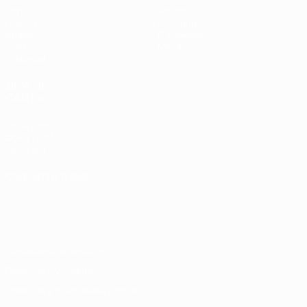
Матчи
Новости
Группы
История
Видео
О турнире
Стат.
Магазин
Команды
ДРУГИЕ
САЙТЫ
UEFA.com
Фонд УЕФА
Магазин
СМЕНИТЬ ЯЗЫК
Русский
English
Français
Deutsch
Русский
Español
Italiano
Português
Конфиденциальность
Правила и условия
Правила в отношении cookie