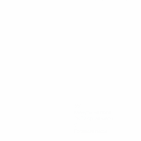
551
Минуты на поле
78,72 ср. за матч
0
Голевые пасы