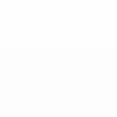
0
Красные карточки
='https://ru.uefa.com/insideuefa/mediaservices/mediarel
%D0%B5%D1%84%D0%B0-%D0%B8%D1%81%D0%BA%D0%B
B8%D0%B8%D1%81%D0%BA%D0%B8%D0%B5-%D0%BA%D0
D1%80%D0%BD%D1%8B%D0%B5-%D0%B8%D0%B7-%D0%B
83%D1%80%D0%BD%D0%B8%D1%80%D0%BE%D0%B2/' >По
Новости
История
О турнире
Магазин