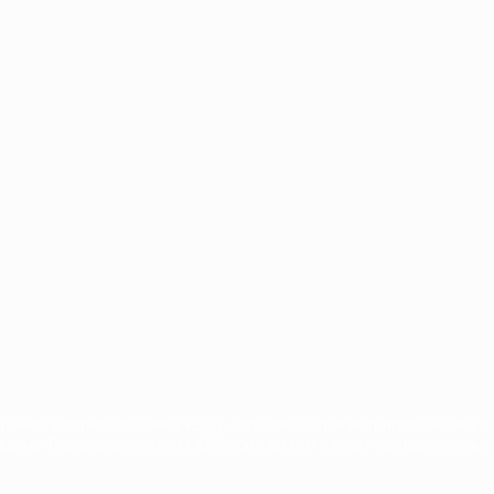
Português
сящиеся к соревнованиям УЕФА, являются зарегистрированными т
щено. Пользуясь сайтом UEFA.com, вы тем самым соглашаетесь с 