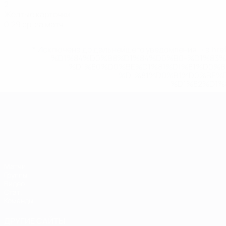
2
Желтые карточки
0,29 ср. за матч
* Исключена до дальнейшего уведомления. <a href
%D1%84%D0%B8%D1%84%D0%B0-%D1%83
%D1%80%D0%BE%D1%81%D1%81%D0%
%D1%81%D0%B1%D0%BE%
%D1%82%D1%
ЧЕ среди молодежи
Матчи
Группы
Видео
Стат.
Команды
ДРУГИЕ САЙТЫ