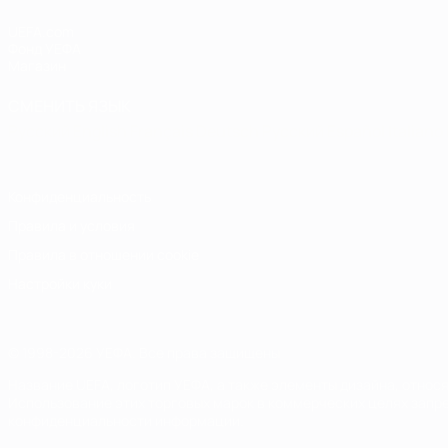
UEFA.com
Фонд УЕФА
Магазин
СМЕНИТЬ ЯЗЫК
Русский
English
Français
Deutsch
Русский
Español
Italiano
Конфиденциальность
Правила и условия
Правила в отношении cookie
Настройки куки
© 1998-2026 УЕФА. Все права защищены
Название UEFA, логотип УЕФА, а также элементы дизайна, отно
Использование этих торговых марок в коммерческих целях запре
конфиденциальности информации.