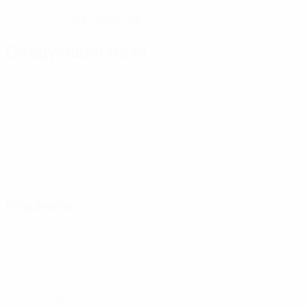
21.1.2006 (20)
ДАТА РОЖДЕНИЯ
Следующий матч
ЧЕ среди молодежи
пт 25 сент. 2026
· Отборочный раунд
Главное
7
Матчи
1
Голы
0,15 ср. за матч