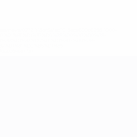
eases/news/0272-148df8afec70-8ace600b6288-1000--
B%D1%8E%D1%87%D0%B8%D0%BB%D0%B8-
%BB%D1%83%D0%B1%D1%8B-%D0%B8-
2%D1%81%D0%B5%D1%85-
дробнее</a>