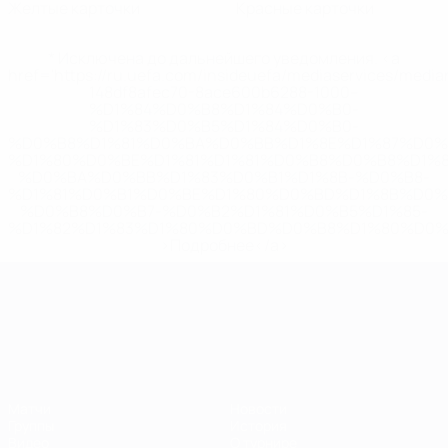
Желтые карточки
Красные карточки
* Исключена до дальнейшего уведомления. <a
href='https://ru.uefa.com/insideuefa/mediaservices/medi
148df8afec70-8ace600b6288-1000--
%D1%84%D0%B8%D1%84%D0%B0-
%D1%83%D0%B5%D1%84%D0%B0-
%D0%B8%D1%81%D0%BA%D0%BB%D1%8E%D1%87%D0%
%D1%80%D0%BE%D1%81%D1%81%D0%B8%D0%B8%D1%
%D0%BA%D0%BB%D1%83%D0%B1%D1%8B-%D0%B8-
%D1%81%D0%B1%D0%BE%D1%80%D0%BD%D1%8B%D0%
%D0%B8%D0%B7-%D0%B2%D1%81%D0%B5%D1%85-
%D1%82%D1%83%D1%80%D0%BD%D0%B8%D1%80%D0%
>Подробнее</a>
ЧЕ среди молодежи
Матчи
Новости
Группы
История
Видео
О турнире