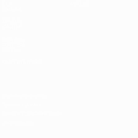
Стат.
Магазин
Команды
ДРУГИЕ
САЙТЫ
UEFA.com
Фонд УЕФА
Магазин
СМЕНИТЬ ЯЗЫК
Русский
English
Français
Deutsch
Русский
Español
Italiano
Português
Конфиденциальность
Правила и условия
Правила в отношении cookie
Настройки куки