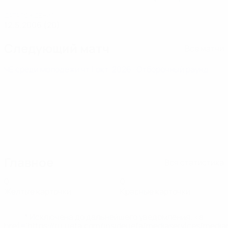
ДАТА РОЖДЕНИЯ
12.5.2006 (20)
Следующий матч
Все матчи
ЧЕ среди молодежи
чт 1 окт. 2026
· Отборочный раунд
Главное
Вся статистика
0
0
Желтые карточки
Красные карточки
* Исключена до дальнейшего уведомления. <a
href='https://ru.uefa.com/insideuefa/mediaservices/medi