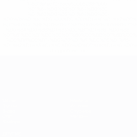
148df8afec70-8ace600b6288-1000--
%D1%84%D0%B8%D1%84%D0%B0-
%D1%83%D0%B5%D1%84%D0%B0-
%D0%B8%D1%81%D0%BA%D0%BB%D1%8E%D1%87%D0%
%D1%80%D0%BE%D1%81%D1%81%D0%B8%D0%B8%D1%
%D0%BA%D0%BB%D1%83%D0%B1%D1%8B-%D0%B8-
%D1%81%D0%B1%D0%BE%D1%80%D0%BD%D1%8B%D0%
%D0%B8%D0%B7-%D0%B2%D1%81%D0%B5%D1%85-
%D1%82%D1%83%D1%80%D0%BD%D0%B8%D1%80%D0%
>Подробнее</a>
ЧЕ среди молодежи
Матчи
Новости
Группы
История
Видео
О турнире
Стат.
Магазин
Команды
ДРУГИЕ