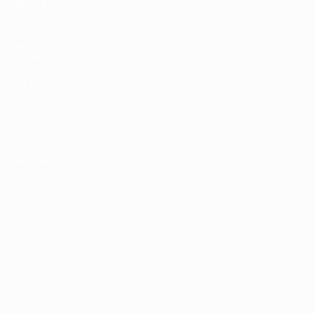
САЙТЫ
UEFA.com
Фонд УЕФА
Магазин
СМЕНИТЬ ЯЗЫК
Русский
English
Français
Deutsch
Русский
Español
Italiano
Português
Конфиденциальность
Правила и условия
Правила в отношении cookie
Настройки куки
© 1998-2026 УЕФА. Все права защищены
Название UEFA, логотип УЕФА, а также элементы дизайна,
относящиеся к соревнованиям УЕФА, являются