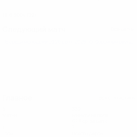
ДАТА РОЖДЕНИЯ
18.6.2004 (22)
Следующий матч
Все матчи
ЧЕ среди молодежи
сб 26 сент. 2026
· Отборочный раунд
Главное
Вся статистика
5
339
Матчи
Минуты на поле
67,8 ср. за матч
1
7
Голы
Всего ударов