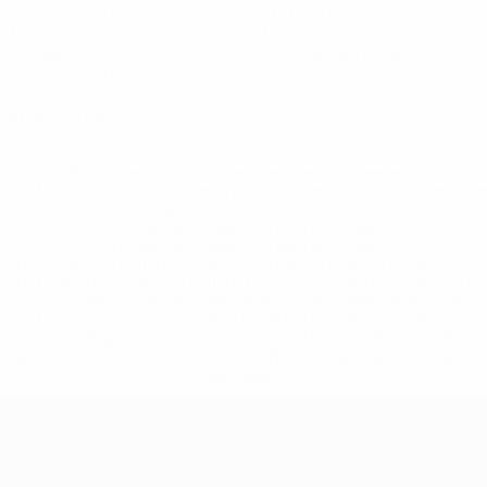
0,2 ср. за матч
1,4 ср. за матч
1
0
Голевые пасы
Желтые карточки
0,2 ср. за матч
0
Красные карточки
* Исключена до дальнейшего уведомления. <a
href='https://ru.uefa.com/insideuefa/mediaservices/medi
148df8afec70-8ace600b6288-1000--
%D1%84%D0%B8%D1%84%D0%B0-
%D1%83%D0%B5%D1%84%D0%B0-
%D0%B8%D1%81%D0%BA%D0%BB%D1%8E%D1%87%D0%
%D1%80%D0%BE%D1%81%D1%81%D0%B8%D0%B8%D1%
%D0%BA%D0%BB%D1%83%D0%B1%D1%8B-%D0%B8-
%D1%81%D0%B1%D0%BE%D1%80%D0%BD%D1%8B%D0%
%D0%B8%D0%B7-%D0%B2%D1%81%D0%B5%D1%85-
%D1%82%D1%83%D1%80%D0%BD%D0%B8%D1%80%D0%
>Подробнее</a>
ЧЕ среди молодежи