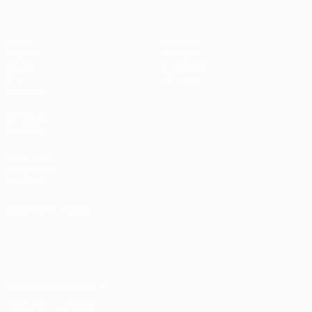
Матчи
Новости
Группы
История
Видео
О турнире
Стат.
Магазин
Команды
ДРУГИЕ
САЙТЫ
UEFA.com
Фонд УЕФА
Магазин
СМЕНИТЬ ЯЗЫК
Русский
English
Français
Deutsch
Русский
Español
Italiano
Português
Конфиденциальность
Правила и условия