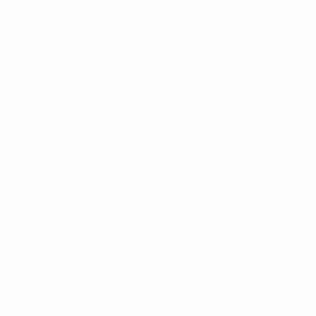
ДАТА РОЖДЕНИЯ
16.3.2007 (19)
Следующий матч
Все матчи
ЧЕ среди молодежи
сб 26 сент. 2026
· Отборочный раунд
* Исключена до дальнейшего уведомления. <a
href='https://ru.uefa.com/insideuefa/mediaservices/medi
148df8afec70-8ace600b6288-1000--
%D1%84%D0%B8%D1%84%D0%B0-
%D1%83%D0%B5%D1%84%D0%B0-
%D0%B8%D1%81%D0%BA%D0%BB%D1%8E%D1%87%D0%