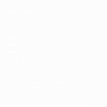
Магазин
СМЕНИТЬ ЯЗЫК
Русский
English
Français
Deutsch
Русский
Español
Italiano
Português
Конфиденциальность
Правила и условия
Правила в отношении cookie
Настройки куки
© 1998-2026 УЕФА. Все права защищены
Название UEFA, логотип УЕФА, а также элементы дизайна,
относящиеся к соревнованиям УЕФА, являются
зарегистрированными торговыми марками УЕФА и/или
охраняются авторским правом. Использование этих торговых
марок в коммерческих целях запрещено. Пользуясь сайтом
UEFA.com, вы тем самым соглашаетесь с Правилами и