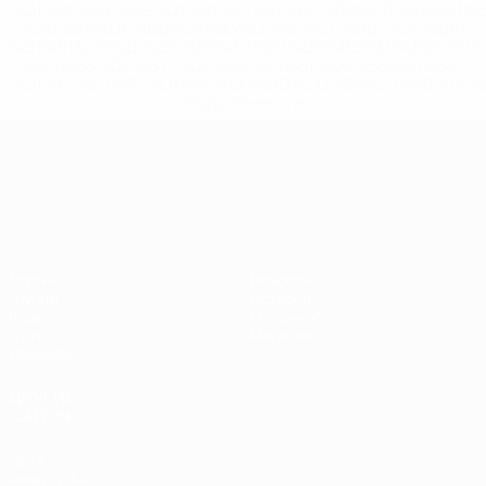
%D1%80%D0%BE%D1%81%D1%81%D0%B8%D0%B8%D1%
%D0%BA%D0%BB%D1%83%D0%B1%D1%8B-%D0%B8-
%D1%81%D0%B1%D0%BE%D1%80%D0%BD%D1%8B%D0%
%D0%B8%D0%B7-%D0%B2%D1%81%D0%B5%D1%85-
%D1%82%D1%83%D1%80%D0%BD%D0%B8%D1%80%D0%
>Подробнее</a>
ЧЕ среди молодежи
Матчи
Новости
Группы
История
Видео
О турнире
Стат.
Магазин
Команды
ДРУГИЕ
САЙТЫ
UEFA.com
Фонд УЕФА