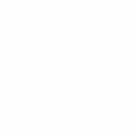
373
Минуты на поле
62,17 ср. за матч
3
Всего ударов
0,5 ср. за матч
1
Желтые карточки