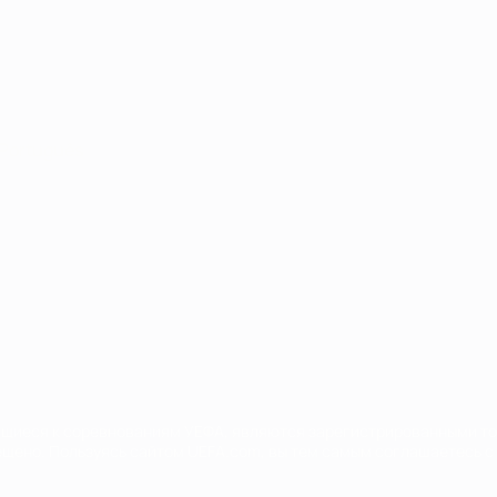
Português
сящиеся к соревнованиям УЕФА, являются зарегистрированными т
щено. Пользуясь сайтом UEFA.com, вы тем самым соглашаетесь с 