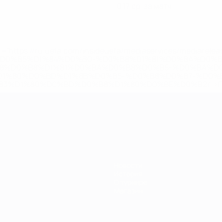
0,17 ср. за матч
='https://ru.uefa.com/insideuefa/mediaservices/mediarel
%D0%B5%D1%84%D0%B0-%D0%B8%D1%81%D0%BA%D0%B
B8%D0%B8%D1%81%D0%BA%D0%B8%D0%B5-%D0%BA%D0
D1%80%D0%BD%D1%8B%D0%B5-%D0%B8%D0%B7-%D0%B
83%D1%80%D0%BD%D0%B8%D1%80%D0%BE%D0%B2/' >По
Новости
История
О турнире
Магазин