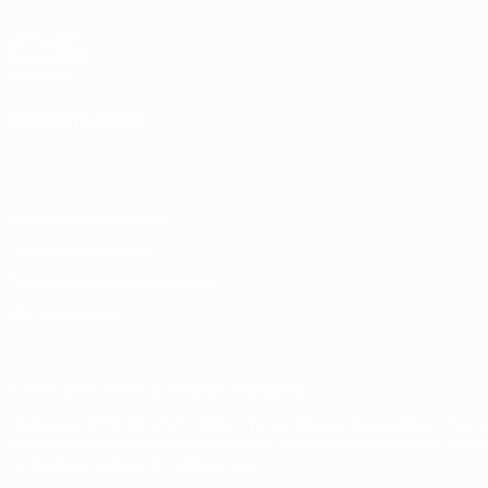
UEFA.com
Фонд УЕФА
Магазин
СМЕНИТЬ ЯЗЫК
Русский
English
Français
Deutsch
Русский
Español
Italiano
Конфиденциальность
Правила и условия
Правила в отношении cookie
Настройки куки
© 1998-2026 УЕФА. Все права защищены
Название UEFA, логотип УЕФА, а также элементы дизайна, отно
Использование этих торговых марок в коммерческих целях запре
конфиденциальности информации.