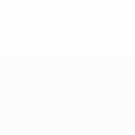
eases/news/0272-148df8afec70-8ace600b6288-1000--
B%D1%8E%D1%87%D0%B8%D0%BB%D0%B8-
%BB%D1%83%D0%B1%D1%8B-%D0%B8-
2%D1%81%D0%B5%D1%85-
дробнее</a>