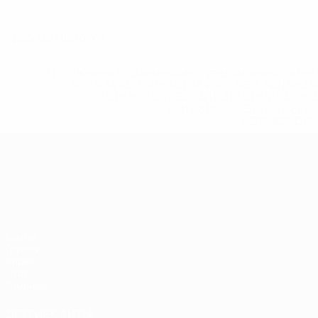
0
Красные карточки
* Исключена до дальнейшего уведомления. <a href
%D1%84%D0%B8%D1%84%D0%B0-%D1%83
%D1%80%D0%BE%D1%81%D1%81%D0%
%D1%81%D0%B1%D0%BE%
%D1%82%D1%
ЧЕ среди молодежи
Матчи
Группы
Видео
Стат.
Команды
ДРУГИЕ САЙТЫ