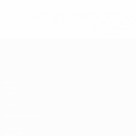
* Исключена до дальнейшего уведомления. <a href
%D1%84%D0%B8%D1%84%D0%B0-%D1%83
%D1%80%D0%BE%D1%81%D1%81%D0%
%D1%81%D0%B1%D0%BE%
%D1%82%D1%
ЧЕ среди молодежи
Матчи
Группы
Видео
Стат.
Команды
ДРУГИЕ САЙТЫ
UEFA.com
Фонд УЕФА