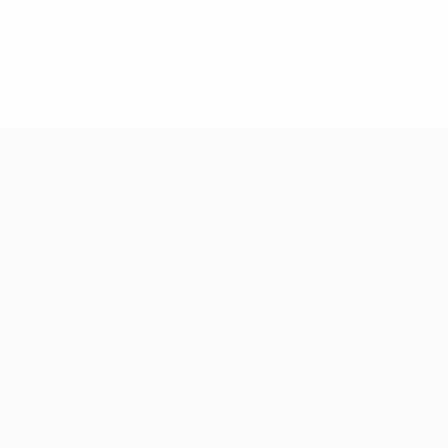
eases/news/0272-148df8afec70-8ace600b6288-1000--
B%D1%8E%D1%87%D0%B8%D0%BB%D0%B8-
%BB%D1%83%D0%B1%D1%8B-%D0%B8-
2%D1%81%D0%B5%D1%85-
дробнее</a>