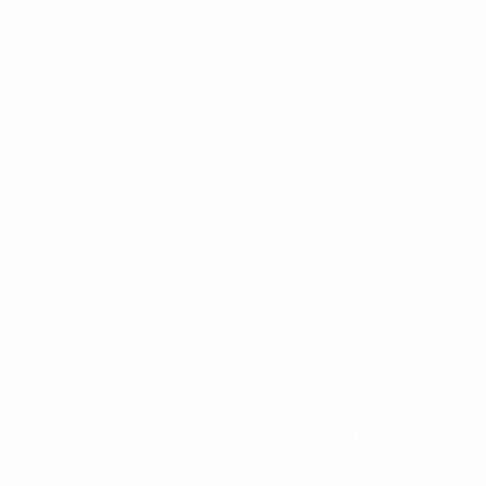
450
Минуты на поле
90 ср. за матч
1
Желтые карточки
0,2 ср. за матч