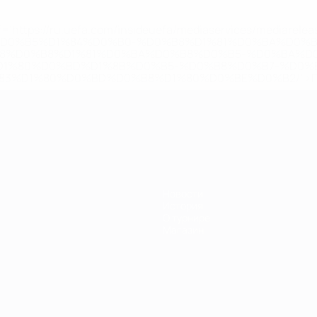
='https://ru.uefa.com/insideuefa/mediaservices/mediarel
%D0%B5%D1%84%D0%B0-%D0%B8%D1%81%D0%BA%D0%B
B8%D0%B8%D1%81%D0%BA%D0%B8%D0%B5-%D0%BA%D0
D1%80%D0%BD%D1%8B%D0%B5-%D0%B8%D0%B7-%D0%B
83%D1%80%D0%BD%D0%B8%D1%80%D0%BE%D0%B2/' >По
Новости
История
О турнире
Магазин