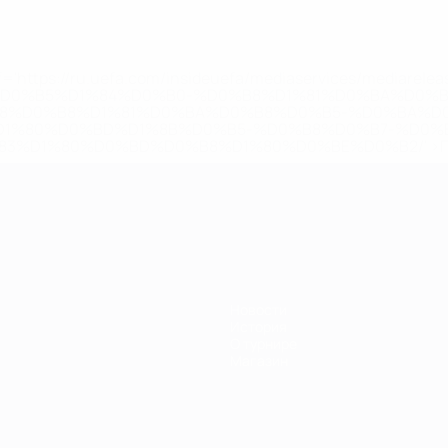
='https://ru.uefa.com/insideuefa/mediaservices/mediarel
%D0%B5%D1%84%D0%B0-%D0%B8%D1%81%D0%BA%D0%B
B8%D0%B8%D1%81%D0%BA%D0%B8%D0%B5-%D0%BA%D0
D1%80%D0%BD%D1%8B%D0%B5-%D0%B8%D0%B7-%D0%B
83%D1%80%D0%BD%D0%B8%D1%80%D0%BE%D0%B2/' >По
Новости
История
О турнире
Магазин