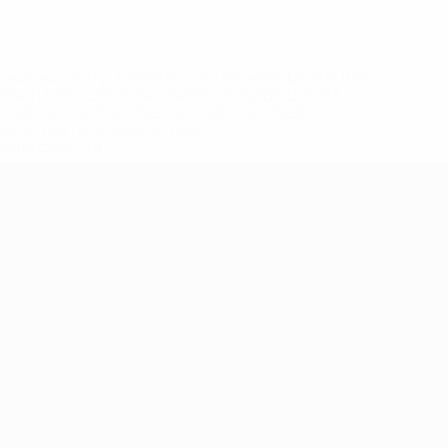
eases/news/0272-148df8afec70-8ace600b6288-1000--
B%D1%8E%D1%87%D0%B8%D0%BB%D0%B8-
%BB%D1%83%D0%B1%D1%8B-%D0%B8-
2%D1%81%D0%B5%D1%85-
дробнее</a>