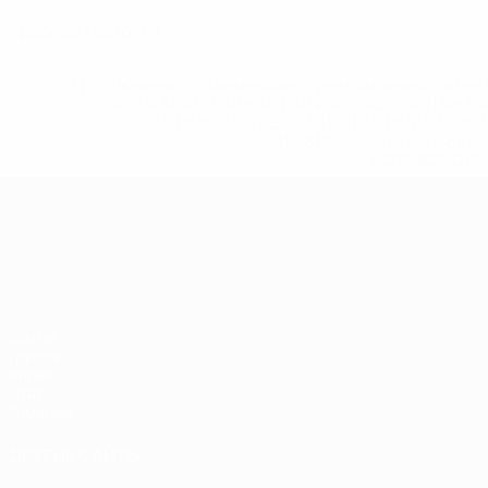
0
Красные карточки
* Исключена до дальнейшего уведомления. <a href
%D1%84%D0%B8%D1%84%D0%B0-%D1%83
%D1%80%D0%BE%D1%81%D1%81%D0%
%D1%81%D0%B1%D0%BE%
%D1%82%D1%
ЧЕ среди молодежи
Матчи
Группы
Видео
Стат.
Команды
ДРУГИЕ САЙТЫ