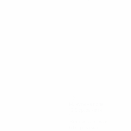
117
Минуты на поле
19,5 ср. за матч
1
Желтые карточки
0,17 ср. за матч