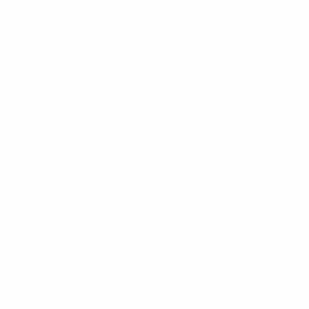
Все матчи
Вся статистика
eases/news/0272-148df8afec70-8ace600b6288-1000--
B%D1%8E%D1%87%D0%B8%D0%BB%D0%B8-
%BB%D1%83%D0%B1%D1%8B-%D0%B8-