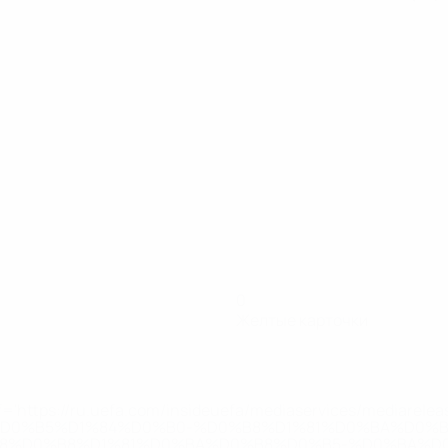
0
Желтые карточки
='https://ru.uefa.com/insideuefa/mediaservices/mediarel
%D0%B5%D1%84%D0%B0-%D0%B8%D1%81%D0%BA%D0%B
B8%D0%B8%D1%81%D0%BA%D0%B8%D0%B5-%D0%BA%D0