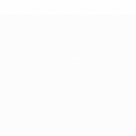
D1%80%D0%BD%D1%8B%D0%B5-%D0%B8%D0%B7-%D0%B
83%D1%80%D0%BD%D0%B8%D1%80%D0%BE%D0%B2/' >По
Новости
История
О турнире
Магазин
Português