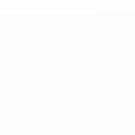
%D1%81%D0%B1%D0%BE%
%D1%82%D1%
ЧЕ среди молодежи
Матчи
Группы
Видео
Стат.
Команды
ДРУГИЕ САЙТЫ
UEFA.com
Фонд УЕФА
Магазин
СМЕНИТЬ ЯЗЫК
Русский
English
Français
Deutsch
Русский
Español
Italiano