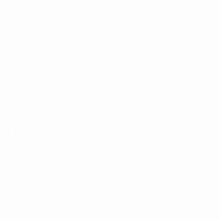
Следующий матч
ЧЕ среди молодежи
сб 26 сент. 2026
· Отборочный раунд
Главное
0
Матчи
0
Красные карточки
* Исключена до дальнейшего уведомления. <a href
%D1%84%D0%B8%D1%84%D0%B0-%D1%83
%D1%80%D0%BE%D1%81%D1%81%D0%