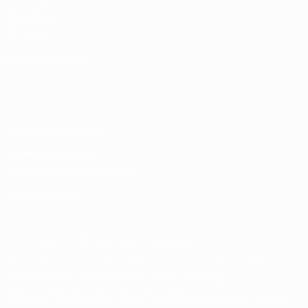
UEFA.com
Фонд УЕФА
Магазин
СМЕНИТЬ ЯЗЫК
Русский
English
Français
Deutsch
Русский
Español
Italiano
Português
Конфиденциальность
Правила и условия
Правила в отношении cookie
Настройки куки
© 1998-2026 УЕФА. Все права защищены
Название UEFA, логотип УЕФА, а также элементы дизайна,
относящиеся к соревнованиям УЕФА, являются
зарегистрированными торговыми марками УЕФА и/или
охраняются авторским правом. Использование этих торговых