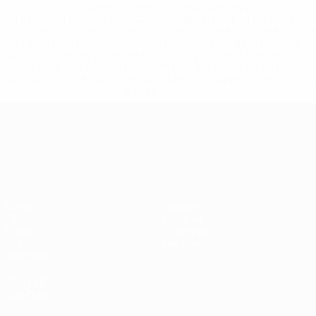
%D1%83%D0%B5%D1%84%D0%B0-
%D0%B8%D1%81%D0%BA%D0%BB%D1%8E%D1%87%D0%
%D1%80%D0%BE%D1%81%D1%81%D0%B8%D0%B8%D1%
%D0%BA%D0%BB%D1%83%D0%B1%D1%8B-%D0%B8-
%D1%81%D0%B1%D0%BE%D1%80%D0%BD%D1%8B%D0%
%D0%B8%D0%B7-%D0%B2%D1%81%D0%B5%D1%85-
%D1%82%D1%83%D1%80%D0%BD%D0%B8%D1%80%D0%
>Подробнее</a>
ЧЕ среди молодежи
Матчи
Новости
Группы
История
Видео
О турнире
Стат.
Магазин
Команды
ДРУГИЕ
САЙТЫ