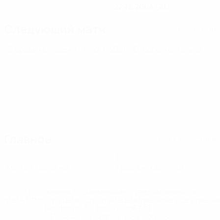
22.12.2004 (21)
Следующий матч
Все матчи
ЧЕ среди молодежи
пт 2 окт. 2026
· Отборочный раунд
Главное
Вся статистика
0
0
Желтые карточки
Красные карточки
* Исключена до дальнейшего уведомления. <a
href='https://ru.uefa.com/insideuefa/mediaservices/medi
148df8afec70-8ace600b6288-1000--
%D1%84%D0%B8%D1%84%D0%B0-