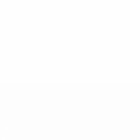
Красные карточки
* Исключена до дальнейшего уведомления. <a
href='https://ru.uefa.com/insideuefa/mediaservices/medi
148df8afec70-8ace600b6288-1000--
%D1%84%D0%B8%D1%84%D0%B0-
%D1%83%D0%B5%D1%84%D0%B0-
%D0%B8%D1%81%D0%BA%D0%BB%D1%8E%D1%87%D0%
%D1%80%D0%BE%D1%81%D1%81%D0%B8%D0%B8%D1%
%D0%BA%D0%BB%D1%83%D0%B1%D1%8B-%D0%B8-
%D1%81%D0%B1%D0%BE%D1%80%D0%BD%D1%8B%D0%
%D0%B8%D0%B7-%D0%B2%D1%81%D0%B5%D1%85-
%D1%82%D1%83%D1%80%D0%BD%D0%B8%D1%80%D0%
>Подробнее</a>
ЧЕ среди молодежи
Матчи
Новости
Группы
История
Видео
О турнире