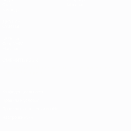
Стат.
Магазин
Команды
ДРУГИЕ
САЙТЫ
UEFA.com
Фонд УЕФА
Магазин
СМЕНИТЬ ЯЗЫК
Русский
English
Français
Deutsch
Русский
Español
Italiano
Português
Конфиденциальность
Правила и условия
Правила в отношении cookie
Настройки куки