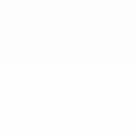
© 1998-2026 УЕФА. Все права защищены
Название UEFA, логотип УЕФА, а также элементы дизайна,
относящиеся к соревнованиям УЕФА, являются
зарегистрированными торговыми марками УЕФА и/или
охраняются авторским правом. Использование этих торговых
марок в коммерческих целях запрещено. Пользуясь сайтом
UEFA.com, вы тем самым соглашаетесь с Правилами и
условиями, а также с Политикой конфиденциальности
информации.