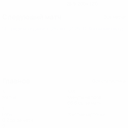
28.9.2004 (21)
Следующий матч
Все матчи
ЧЕ среди молодежи
пт 25 сент. 2026
· Отборочный раунд
Главное
Вся статистика
4
333
Матчи
Минуты на поле
66,6 ср. за матч
1
0
Голы
Желтые карточки
0,2 ср. за матч
0