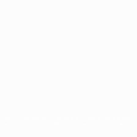
Português
сящиеся к соревнованиям УЕФА, являются зарегистрированными т
щено. Пользуясь сайтом UEFA.com, вы тем самым соглашаетесь с 