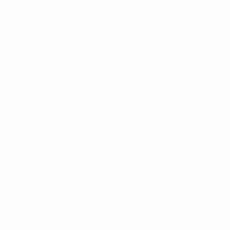
='https://ru.uefa.com/insideuefa/mediaservices/mediarel
%D0%B5%D1%84%D0%B0-%D0%B8%D1%81%D0%BA%D0%B
B8%D0%B8%D1%81%D0%BA%D0%B8%D0%B5-%D0%BA%D0
D1%80%D0%BD%D1%8B%D0%B5-%D0%B8%D0%B7-%D0%B
83%D1%80%D0%BD%D0%B8%D1%80%D0%BE%D0%B2/' >По
Новости
История
О турнире
Магазин