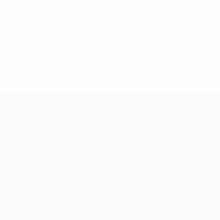
eases/news/0272-148df8afec70-8ace600b6288-1000--
B%D1%8E%D1%87%D0%B8%D0%BB%D0%B8-
%BB%D1%83%D0%B1%D1%8B-%D0%B8-
2%D1%81%D0%B5%D1%85-
дробнее</a>