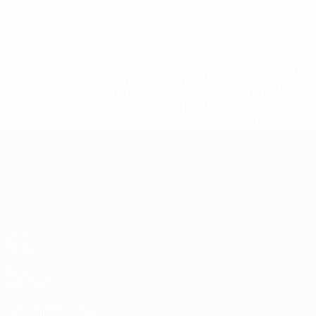
* Исключена до дальнейшего уведомления. <a href
%D1%84%D0%B8%D1%84%D0%B0-%D1%83
%D1%80%D0%BE%D1%81%D1%81%D0%
%D1%81%D0%B1%D0%BE%
%D1%82%D1%
ЧЕ среди молодежи
Матчи
Группы
Видео
Стат.
Команды
ДРУГИЕ САЙТЫ