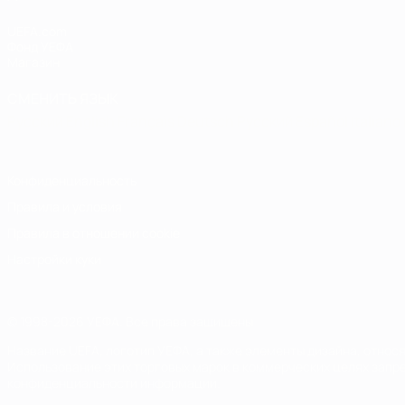
UEFA.com
Фонд УЕФА
Магазин
СМЕНИТЬ ЯЗЫК
Русский
English
Français
Deutsch
Русский
Español
Italiano
Конфиденциальность
Правила и условия
Правила в отношении cookie
Настройки куки
© 1998-2026 УЕФА. Все права защищены
Название UEFA, логотип УЕФА, а также элементы дизайна, отно
Использование этих торговых марок в коммерческих целях запре
конфиденциальности информации.