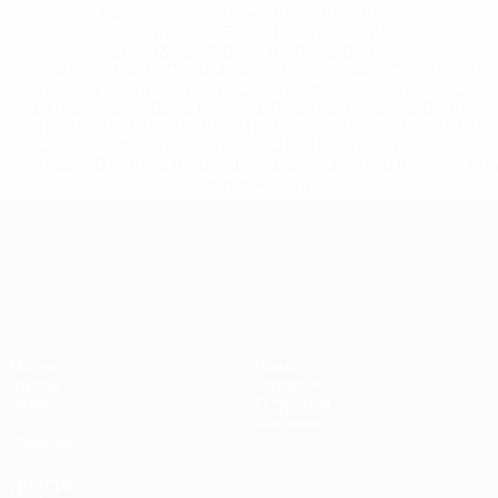
148df8afec70-8ace600b6288-1000--
%D1%84%D0%B8%D1%84%D0%B0-
%D1%83%D0%B5%D1%84%D0%B0-
%D0%B8%D1%81%D0%BA%D0%BB%D1%8E%D1%87%D0%
%D1%80%D0%BE%D1%81%D1%81%D0%B8%D0%B8%D1%
%D0%BA%D0%BB%D1%83%D0%B1%D1%8B-%D0%B8-
%D1%81%D0%B1%D0%BE%D1%80%D0%BD%D1%8B%D0%
%D0%B8%D0%B7-%D0%B2%D1%81%D0%B5%D1%85-
%D1%82%D1%83%D1%80%D0%BD%D0%B8%D1%80%D0%
>Подробнее</a>
ЧЕ среди молодежи
Матчи
Новости
Группы
История
Видео
О турнире
Стат.
Магазин
Команды
ДРУГИЕ