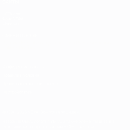
САЙТЫ
UEFA.com
Фонд УЕФА
Магазин
СМЕНИТЬ ЯЗЫК
Русский
English
Français
Deutsch
Русский
Español
Italiano
Português
Конфиденциальность
Правила и условия
Правила в отношении cookie
Настройки куки
© 1998-2026 УЕФА. Все права защищены
Название UEFA, логотип УЕФА, а также элементы дизайна,
относящиеся к соревнованиям УЕФА, являются