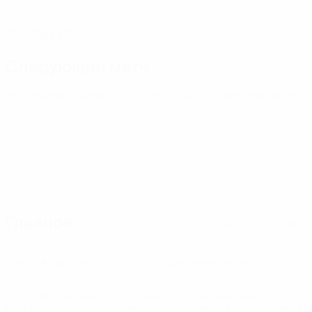
ДАТА РОЖДЕНИЯ
12.7.2006 (20)
Следующий матч
Все матчи
ЧЕ среди молодежи
сб 26 сент. 2026
· Отборочный раунд
Главное
Вся статистика
0
0
Желтые карточки
Красные карточки
* Исключена до дальнейшего уведомления. <a
href='https://ru.uefa.com/insideuefa/mediaservices/medi