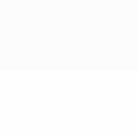
© 1998-2026 УЕФА. Все права защищены
Название UEFA, логотип УЕФА, а также элементы дизайна,
относящиеся к соревнованиям УЕФА, являются
зарегистрированными торговыми марками УЕФА и/или
охраняются авторским правом. Использование этих торговых
марок в коммерческих целях запрещено. Пользуясь сайтом
UEFA.com, вы тем самым соглашаетесь с Правилами и
условиями, а также с Политикой конфиденциальности
информации.