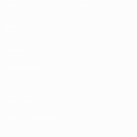
Видео
О турнире
Стат.
Магазин
Команды
ДРУГИЕ
САЙТЫ
UEFA.com
Фонд УЕФА
Магазин
СМЕНИТЬ ЯЗЫК
Русский
English
Français
Deutsch
Русский
Español
Italiano
Português
Конфиденциальность
Правила и условия
Правила в отношении cookie
Настройки куки