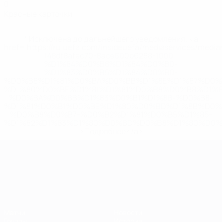
0
Красные карточки
* Исключена до дальнейшего уведомления. <a
href='https://ru.uefa.com/insideuefa/mediaservices/medi
148df8afec70-8ace600b6288-1000--
%D1%84%D0%B8%D1%84%D0%B0-
%D1%83%D0%B5%D1%84%D0%B0-
%D0%B8%D1%81%D0%BA%D0%BB%D1%8E%D1%87%D0%
%D1%80%D0%BE%D1%81%D1%81%D0%B8%D0%B8%D1%
%D0%BA%D0%BB%D1%83%D0%B1%D1%8B-%D0%B8-
%D1%81%D0%B1%D0%BE%D1%80%D0%BD%D1%8B%D0%
%D0%B8%D0%B7-%D0%B2%D1%81%D0%B5%D1%85-
%D1%82%D1%83%D1%80%D0%BD%D0%B8%D1%80%D0%
>Подробнее</a>
ЧЕ среди молодежи
Матчи
Новости
Группы
История