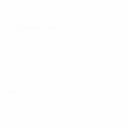
ДАТА РОЖДЕНИЯ
24.2.2007 (19)
Следующий матч
Все матчи
ЧЕ среди молодежи
пн 28 сент. 2026
· Отборочный раунд
Главное
Вся статистика
1
45
Матчи
Минуты на поле
0
0
Голы
Желтые карточки
0