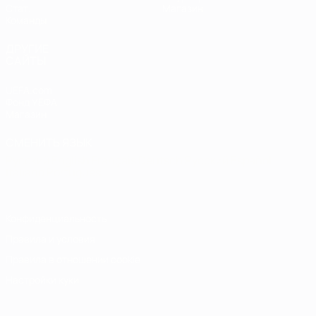
Стат.
Магазин
Команды
ДРУГИЕ
САЙТЫ
UEFA.com
Фонд УЕФА
Магазин
СМЕНИТЬ ЯЗЫК
Русский
English
Français
Deutsch
Русский
Español
Italiano
Português
Конфиденциальность
Правила и условия
Правила в отношении cookie
Настройки куки