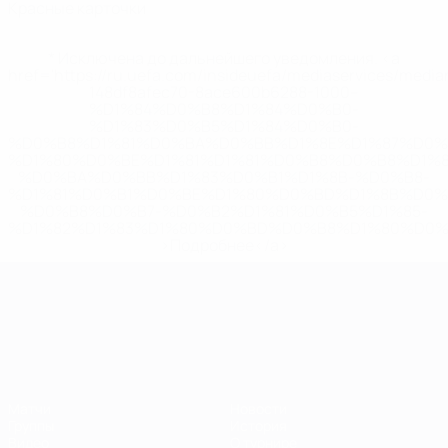
Красные карточки
* Исключена до дальнейшего уведомления. <a
href='https://ru.uefa.com/insideuefa/mediaservices/medi
148df8afec70-8ace600b6288-1000--
%D1%84%D0%B8%D1%84%D0%B0-
%D1%83%D0%B5%D1%84%D0%B0-
%D0%B8%D1%81%D0%BA%D0%BB%D1%8E%D1%87%D0%
%D1%80%D0%BE%D1%81%D1%81%D0%B8%D0%B8%D1%
%D0%BA%D0%BB%D1%83%D0%B1%D1%8B-%D0%B8-
%D1%81%D0%B1%D0%BE%D1%80%D0%BD%D1%8B%D0%
%D0%B8%D0%B7-%D0%B2%D1%81%D0%B5%D1%85-
%D1%82%D1%83%D1%80%D0%BD%D0%B8%D1%80%D0%
>Подробнее</a>
ЧЕ среди молодежи
Матчи
Новости
Группы
История
Видео
О турнире