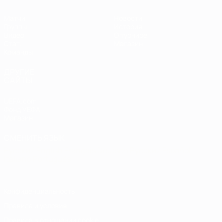
Матчи
Новости
Группы
История
Видео
О турнире
Стат.
Магазин
Команды
ДРУГИЕ
САЙТЫ
UEFA.com
Фонд УЕФА
Магазин
СМЕНИТЬ ЯЗЫК
Русский
English
Français
Deutsch
Русский
Español
Italiano
Português
Конфиденциальность
Правила и условия
Правила в отношении cookie