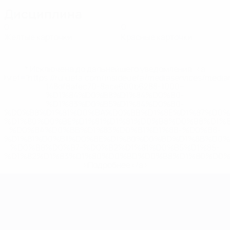
Дисциплина
0
0
Желтые карточки
Красные карточки
* Исключена до дальнейшего уведомления. <a
href='https://ru.uefa.com/insideuefa/mediaservices/medi
148df8afec70-8ace600b6288-1000--
%D1%84%D0%B8%D1%84%D0%B0-
%D1%83%D0%B5%D1%84%D0%B0-
%D0%B8%D1%81%D0%BA%D0%BB%D1%8E%D1%87%D0%
%D1%80%D0%BE%D1%81%D1%81%D0%B8%D0%B8%D1%
%D0%BA%D0%BB%D1%83%D0%B1%D1%8B-%D0%B8-
%D1%81%D0%B1%D0%BE%D1%80%D0%BD%D1%8B%D0%
%D0%B8%D0%B7-%D0%B2%D1%81%D0%B5%D1%85-
%D1%82%D1%83%D1%80%D0%BD%D0%B8%D1%80%D0%
>Подробнее</a>
ЧЕ среди молодежи