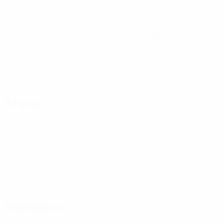
Матчи
Минуты на поле
39,43 ср. за матч
0
5
Голы
Всего ударов
0,72 ср. за матч
0
0
Голевые пасы
Желтые карточки
0
Красные карточки
Атака
Передачи