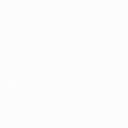
Матчи
Новости
Группы
История
Видео
О турнире
Стат.
Магазин
Команды
ДРУГИЕ
САЙТЫ
UEFA.com
Фонд УЕФА
Магазин
СМЕНИТЬ ЯЗЫК
Русский
English
Français
Deutsch
Русский
Español
Italiano
Português
Конфиденциальность