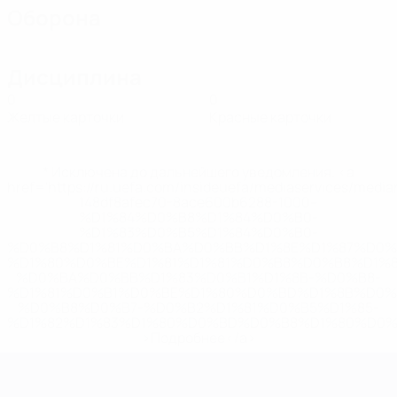
Оборона
Дисциплина
0
0
Желтые карточки
Красные карточки
* Исключена до дальнейшего уведомления. <a
href='https://ru.uefa.com/insideuefa/mediaservices/medi
148df8afec70-8ace600b6288-1000--
%D1%84%D0%B8%D1%84%D0%B0-
%D1%83%D0%B5%D1%84%D0%B0-
%D0%B8%D1%81%D0%BA%D0%BB%D1%8E%D1%87%D0%
%D1%80%D0%BE%D1%81%D1%81%D0%B8%D0%B8%D1%
%D0%BA%D0%BB%D1%83%D0%B1%D1%8B-%D0%B8-
%D1%81%D0%B1%D0%BE%D1%80%D0%BD%D1%8B%D0%
%D0%B8%D0%B7-%D0%B2%D1%81%D0%B5%D1%85-
%D1%82%D1%83%D1%80%D0%BD%D0%B8%D1%80%D0%
>Подробнее</a>
ЧЕ среди молодежи