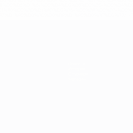
%D0%B5%D1%84%D0%B0-%D0%B8%D1%81%D0%BA%D0%B
B8%D0%B8%D1%81%D0%BA%D0%B8%D0%B5-%D0%BA%D0
D1%80%D0%BD%D1%8B%D0%B5-%D0%B8%D0%B7-%D0%B
83%D1%80%D0%BD%D0%B8%D1%80%D0%BE%D0%B2/' >По
Новости
История
О турнире
Магазин