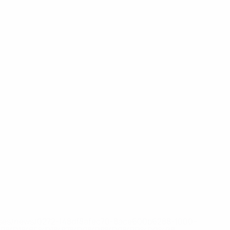
eases/news/0272-148df8afec70-8ace600b6288-1000--