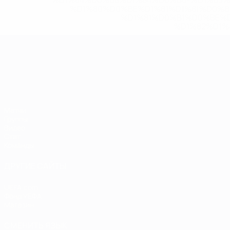
%D1%84%D0%B8%D1%84%D0%B0-%D1%83
%D1%80%D0%BE%D1%81%D1%81%D0%
%D1%81%D0%B1%D0%BE%
%D1%82%D1%
ЧЕ среди молодежи
Матчи
Группы
Видео
Стат.
Команды
ДРУГИЕ САЙТЫ
UEFA.com
Фонд УЕФА
Магазин
СМЕНИТЬ ЯЗЫК