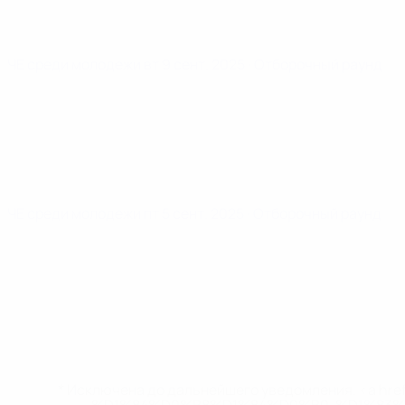
ЧЕ среди молодежи
вт 9 сент. 2025
· Отборочный раунд
ЧЕ среди молодежи
пт 5 сент. 2025
· Отборочный раунд
* Исключена до дальнейшего уведомления. <a href