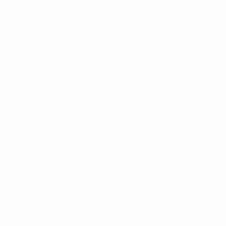
* Исключена до дальнейшего уведомления. <a
href='https://ru.uefa.com/insideuefa/mediaservices/medi
148df8afec70-8ace600b6288-1000--
%D1%84%D0%B8%D1%84%D0%B0-
%D1%83%D0%B5%D1%84%D0%B0-
%D0%B8%D1%81%D0%BA%D0%BB%D1%8E%D1%87%D0%