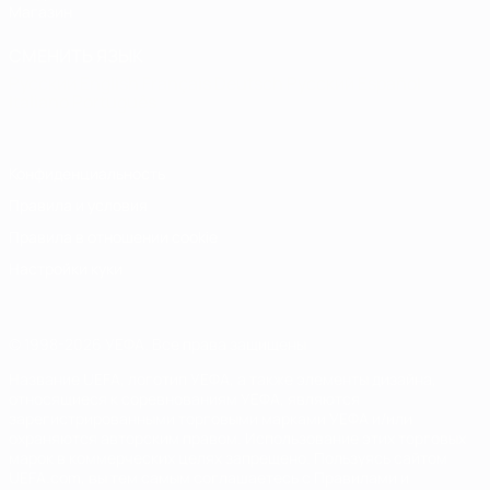
Магазин
СМЕНИТЬ ЯЗЫК
Русский
English
Français
Deutsch
Русский
Español
Italiano
Português
Конфиденциальность
Правила и условия
Правила в отношении cookie
Настройки куки
© 1998-2026 УЕФА. Все права защищены
Название UEFA, логотип УЕФА, а также элементы дизайна,
относящиеся к соревнованиям УЕФА, являются
зарегистрированными торговыми марками УЕФА и/или
охраняются авторским правом. Использование этих торговых
марок в коммерческих целях запрещено. Пользуясь сайтом
UEFA.com, вы тем самым соглашаетесь с Правилами и