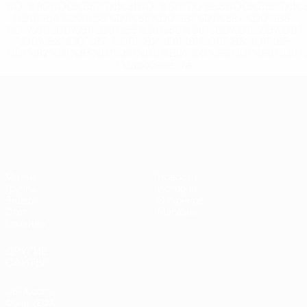
%D1%80%D0%BE%D1%81%D1%81%D0%B8%D0%B8%D1%
%D0%BA%D0%BB%D1%83%D0%B1%D1%8B-%D0%B8-
%D1%81%D0%B1%D0%BE%D1%80%D0%BD%D1%8B%D0%
%D0%B8%D0%B7-%D0%B2%D1%81%D0%B5%D1%85-
%D1%82%D1%83%D1%80%D0%BD%D0%B8%D1%80%D0%
>Подробнее</a>
ЧЕ среди молодежи
Матчи
Новости
Группы
История
Видео
О турнире
Стат.
Магазин
Команды
ДРУГИЕ
САЙТЫ
UEFA.com
Фонд УЕФА