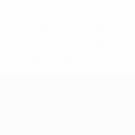
* Исключена до дальнейшего уведомления. <a
href='https://ru.uefa.com/insideuefa/mediaservices/medi
148df8afec70-8ace600b6288-1000--
%D1%84%D0%B8%D1%84%D0%B0-
%D1%83%D0%B5%D1%84%D0%B0-
%D0%B8%D1%81%D0%BA%D0%BB%D1%8E%D1%87%D0%
%D1%80%D0%BE%D1%81%D1%81%D0%B8%D0%B8%D1%
%D0%BA%D0%BB%D1%83%D0%B1%D1%8B-%D0%B8-
%D1%81%D0%B1%D0%BE%D1%80%D0%BD%D1%8B%D0%
%D0%B8%D0%B7-%D0%B2%D1%81%D0%B5%D1%85-
%D1%82%D1%83%D1%80%D0%BD%D0%B8%D1%80%D0%
>Подробнее</a>
ЧЕ среди молодежи
Матчи
Новости
Группы
История
Видео
О турнире
Стат.
Магазин