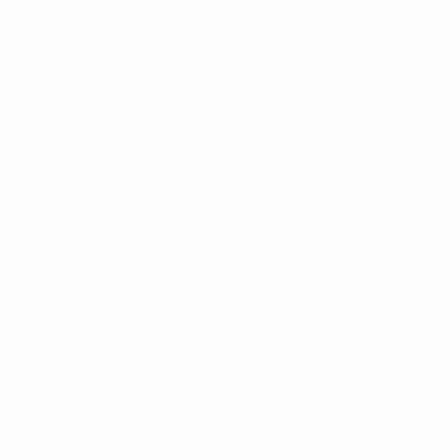
Команды
ДРУГИЕ
САЙТЫ
UEFA.com
Фонд УЕФА
Магазин
СМЕНИТЬ ЯЗЫК
Русский
English
Français
Deutsch
Русский
Español
Italiano
Português
Конфиденциальность
Правила и условия
Правила в отношении cookie
Настройки куки
© 1998-2026 УЕФА. Все права защищены