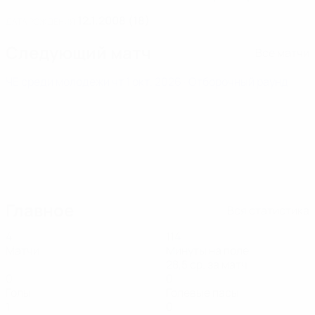
12.1.2008 (18)
ДАТА РОЖДЕНИЯ
Следующий матч
Все матчи
ЧЕ среди молодежи
чт 1 окт. 2026
· Отборочный раунд
Главное
Вся статистика
4
114
Матчи
Минуты на поле
28,5 ср. за матч
0
0
Голы
Голевые пасы
1
0