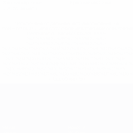
Желтые карточки
Красные карточки
0,25 ср. за матч
* Исключена до дальнейшего уведомления. <a
href='https://ru.uefa.com/insideuefa/mediaservices/medi
148df8afec70-8ace600b6288-1000--
%D1%84%D0%B8%D1%84%D0%B0-
%D1%83%D0%B5%D1%84%D0%B0-
%D0%B8%D1%81%D0%BA%D0%BB%D1%8E%D1%87%D0%
%D1%80%D0%BE%D1%81%D1%81%D0%B8%D0%B8%D1%
%D0%BA%D0%BB%D1%83%D0%B1%D1%8B-%D0%B8-
%D1%81%D0%B1%D0%BE%D1%80%D0%BD%D1%8B%D0%
%D0%B8%D0%B7-%D0%B2%D1%81%D0%B5%D1%85-
%D1%82%D1%83%D1%80%D0%BD%D0%B8%D1%80%D0%
>Подробнее</a>
ЧЕ среди молодежи
Матчи
Новости
Группы
История