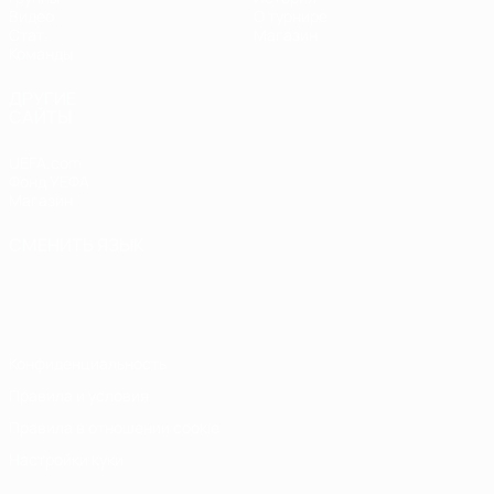
Видео
О турнире
Стат.
Магазин
Команды
ДРУГИЕ
САЙТЫ
UEFA.com
Фонд УЕФА
Магазин
СМЕНИТЬ ЯЗЫК
Русский
English
Français
Deutsch
Русский
Español
Italiano
Português
Конфиденциальность
Правила и условия
Правила в отношении cookie
Настройки куки