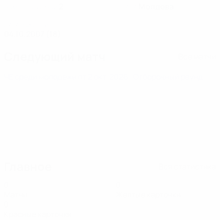
2
Молдова
НОМЕР В СБОРНОЙ
СТРАНА
ДАТА РОЖДЕНИЯ
04.10.2007 (18)
Следующий матч
Все матчи
ЧЕ среди молодежи
пт 2 окт. 2026
· Отборочный раунд
Главное
Вся статистика
0
0
Матчи
Желтые карточки
0
Красные карточки