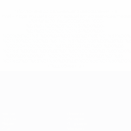
* Исключена до дальнейшего уведомления. <a
href='https://ru.uefa.com/insideuefa/mediaservices/medi
148df8afec70-8ace600b6288-1000--
%D1%84%D0%B8%D1%84%D0%B0-
%D1%83%D0%B5%D1%84%D0%B0-
%D0%B8%D1%81%D0%BA%D0%BB%D1%8E%D1%87%D0%
%D1%80%D0%BE%D1%81%D1%81%D0%B8%D0%B8%D1%
%D0%BA%D0%BB%D1%83%D0%B1%D1%8B-%D0%B8-
%D1%81%D0%B1%D0%BE%D1%80%D0%BD%D1%8B%D0%
%D0%B8%D0%B7-%D0%B2%D1%81%D0%B5%D1%85-
%D1%82%D1%83%D1%80%D0%BD%D0%B8%D1%80%D0%
>Подробнее</a>
ЧЕ среди молодежи
Матчи
Новости
Группы
История
Видео
О турнире
Стат.
Магазин