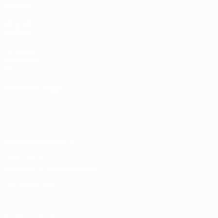
Команды
ДРУГИЕ
САЙТЫ
UEFA.com
Фонд УЕФА
Магазин
СМЕНИТЬ ЯЗЫК
Русский
English
Français
Deutsch
Русский
Español
Italiano
Português
Конфиденциальность
Правила и условия
Правила в отношении cookie
Настройки куки
© 1998-2026 УЕФА. Все права защищены