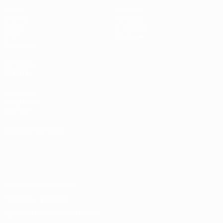
Матчи
Новости
Группы
История
Видео
О турнире
Стат.
Магазин
Команды
ДРУГИЕ
САЙТЫ
UEFA.com
Фонд УЕФА
Магазин
СМЕНИТЬ ЯЗЫК
Русский
English
Français
Deutsch
Русский
Español
Italiano
Português
Конфиденциальность
Правила и условия
Правила в отношении cookie