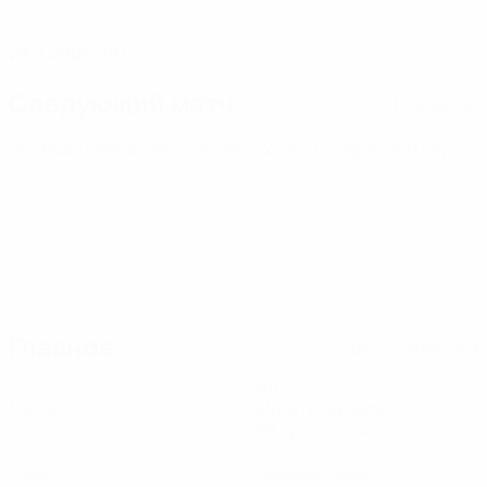
ДАТА РОЖДЕНИЯ
29.3.2007 (19)
Следующий матч
Все матчи
ЧЕ среди молодежи
пт 25 сент. 2026
· Отборочный раунд
Главное
Вся статистика
7
616
Матчи
Минуты на поле
88 ср. за матч
3
2
Голы
Голевые пасы