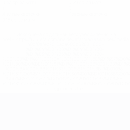
0,43 ср. за матч
0,29 ср. за матч
1
0
Желтые карточки
Красные карточки
0,15 ср. за матч
* Исключена до дальнейшего уведомления. <a
href='https://ru.uefa.com/insideuefa/mediaservices/medi
148df8afec70-8ace600b6288-1000--
%D1%84%D0%B8%D1%84%D0%B0-
%D1%83%D0%B5%D1%84%D0%B0-
%D0%B8%D1%81%D0%BA%D0%BB%D1%8E%D1%87%D0%
%D1%80%D0%BE%D1%81%D1%81%D0%B8%D0%B8%D1%
%D0%BA%D0%BB%D1%83%D0%B1%D1%8B-%D0%B8-
%D1%81%D0%B1%D0%BE%D1%80%D0%BD%D1%8B%D0%
%D0%B8%D0%B7-%D0%B2%D1%81%D0%B5%D1%85-
%D1%82%D1%83%D1%80%D0%BD%D0%B8%D1%80%D0%
>Подробнее</a>
ЧЕ среди молодежи