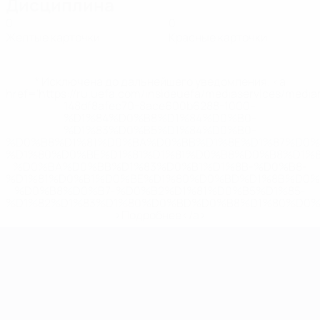
Дисциплина
0
0
Желтые карточки
Красные карточки
* Исключена до дальнейшего уведомления. <a
href='https://ru.uefa.com/insideuefa/mediaservices/medi
148df8afec70-8ace600b6288-1000--
%D1%84%D0%B8%D1%84%D0%B0-
%D1%83%D0%B5%D1%84%D0%B0-
%D0%B8%D1%81%D0%BA%D0%BB%D1%8E%D1%87%D0%
%D1%80%D0%BE%D1%81%D1%81%D0%B8%D0%B8%D1%
%D0%BA%D0%BB%D1%83%D0%B1%D1%8B-%D0%B8-
%D1%81%D0%B1%D0%BE%D1%80%D0%BD%D1%8B%D0%
%D0%B8%D0%B7-%D0%B2%D1%81%D0%B5%D1%85-
%D1%82%D1%83%D1%80%D0%BD%D0%B8%D1%80%D0%
>Подробнее</a>
ЧЕ среди молодежи