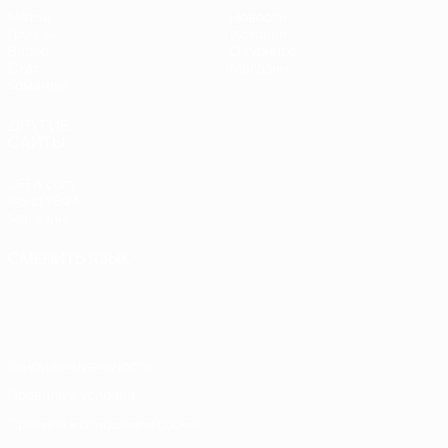
Матчи
Новости
Группы
История
Видео
О турнире
Стат.
Магазин
Команды
ДРУГИЕ
САЙТЫ
UEFA.com
Фонд УЕФА
Магазин
СМЕНИТЬ ЯЗЫК
Русский
English
Français
Deutsch
Русский
Español
Italiano
Português
Конфиденциальность
Правила и условия
Правила в отношении cookie