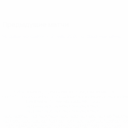
Предыдущие матчи
ЧЕ среди молодежи
пт 27 мар. 2026
· Отборочный раунд
* Исключена до дальнейшего уведомления. <a
href='https://ru.uefa.com/insideuefa/mediaservices/medi
148df8afec70-8ace600b6288-1000--
%D1%84%D0%B8%D1%84%D0%B0-
%D1%83%D0%B5%D1%84%D0%B0-
%D0%B8%D1%81%D0%BA%D0%BB%D1%8E%D1%87%D0%
%D1%80%D0%BE%D1%81%D1%81%D0%B8%D0%B8%D1%
%D0%BA%D0%BB%D1%83%D0%B1%D1%8B-%D0%B8-