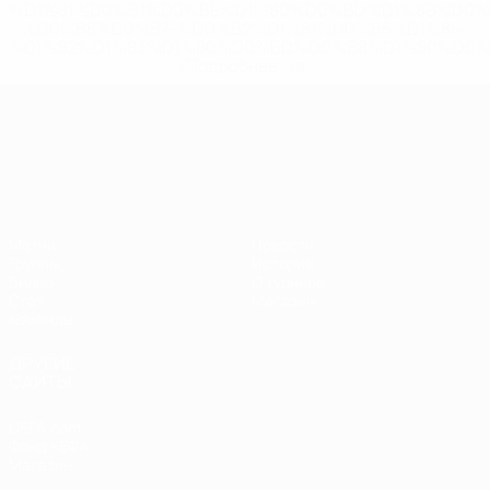
%D1%81%D0%B1%D0%BE%D1%80%D0%BD%D1%8B%D0%
%D0%B8%D0%B7-%D0%B2%D1%81%D0%B5%D1%85-
%D1%82%D1%83%D1%80%D0%BD%D0%B8%D1%80%D0%
>Подробнее</a>
ЧЕ среди молодежи
Матчи
Новости
Группы
История
Видео
О турнире
Стат.
Магазин
Команды
ДРУГИЕ
САЙТЫ
UEFA.com
Фонд УЕФА
Магазин