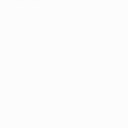
СМЕНИТЬ ЯЗЫК
Русский
English
Français
Deutsch
Русский
Español
Italiano
Português
Конфиденциальность
Правила и условия
Правила в отношении cookie
Настройки куки
© 1998-2026 УЕФА. Все права защищены
Название UEFA, логотип УЕФА, а также элементы дизайна,
относящиеся к соревнованиям УЕФА, являются
зарегистрированными торговыми марками УЕФА и/или
охраняются авторским правом. Использование этих торговых
марок в коммерческих целях запрещено. Пользуясь сайтом
UEFA.com, вы тем самым соглашаетесь с Правилами и
условиями, а также с Политикой конфиденциальности
информации.