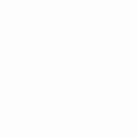
Стат.
Магазин
Команды
ДРУГИЕ
САЙТЫ
UEFA.com
Фонд УЕФА
Магазин
СМЕНИТЬ ЯЗЫК
Русский
English
Français
Deutsch
Русский
Español
Italiano
Português
Конфиденциальность
Правила и условия
Правила в отношении cookie
Настройки куки