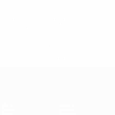
Желтые карточки
Красные карточки
* Исключена до дальнейшего уведомления. <a
href='https://ru.uefa.com/insideuefa/mediaservices/medi
148df8afec70-8ace600b6288-1000--
%D1%84%D0%B8%D1%84%D0%B0-
%D1%83%D0%B5%D1%84%D0%B0-
%D0%B8%D1%81%D0%BA%D0%BB%D1%8E%D1%87%D0%
%D1%80%D0%BE%D1%81%D1%81%D0%B8%D0%B8%D1%
%D0%BA%D0%BB%D1%83%D0%B1%D1%8B-%D0%B8-
%D1%81%D0%B1%D0%BE%D1%80%D0%BD%D1%8B%D0%
%D0%B8%D0%B7-%D0%B2%D1%81%D0%B5%D1%85-
%D1%82%D1%83%D1%80%D0%BD%D0%B8%D1%80%D0%
>Подробнее</a>
ЧЕ среди молодежи
Матчи
Новости
Группы
История
Видео
О турнире