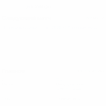
21.6.2005 (21)
ДАТА РОЖДЕНИЯ
Следующий матч
Все матчи
ЧЕ среди молодежи
чт 1 окт. 2026
· Отборочный раунд
Главное
Вся статистика
2
104
Матчи
Минуты на поле
14,86 ср. за матч
0
0
Голы
Голевые пасы
0
0