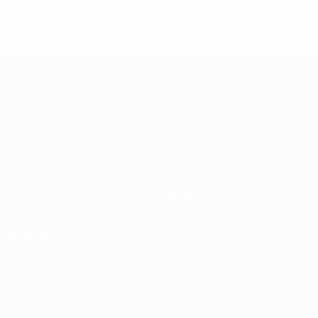
%D1%81%D0%B1%D0%BE%D1%80%D0%BD%D1%8B%D0%
%D0%B8%D0%B7-%D0%B2%D1%81%D0%B5%D1%85-
%D1%82%D1%83%D1%80%D0%BD%D0%B8%D1%80%D0%
>Подробнее</a>
ЧЕ среди молодежи
Матчи
Новости
Группы
История
Видео
О турнире
Стат.
Магазин
Команды
ДРУГИЕ
САЙТЫ
UEFA.com
Фонд УЕФА
Магазин