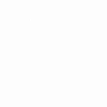
Предыдущие матчи
ЧЕ среди молодежи
пт 27 мар. 2026
· Отборочный раунд
* Исключена до дальнейшего уведомления. <a
href='https://ru.uefa.com/insideuefa/mediaservices/medi
148df8afec70-8ace600b6288-1000--
%D1%84%D0%B8%D1%84%D0%B0-
%D1%83%D0%B5%D1%84%D0%B0-
%D0%B8%D1%81%D0%BA%D0%BB%D1%8E%D1%87%D0%
%D1%80%D0%BE%D1%81%D1%81%D0%B8%D0%B8%D1%
%D0%BA%D0%BB%D1%83%D0%B1%D1%8B-%D0%B8-