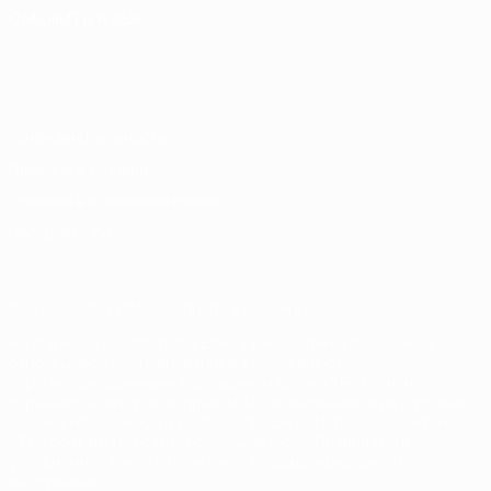
СМЕНИТЬ ЯЗЫК
Русский
English
Français
Deutsch
Русский
Español
Italiano
Português
Конфиденциальность
Правила и условия
Правила в отношении cookie
Настройки куки
© 1998-2026 УЕФА. Все права защищены
Название UEFA, логотип УЕФА, а также элементы дизайна,
относящиеся к соревнованиям УЕФА, являются
зарегистрированными торговыми марками УЕФА и/или
охраняются авторским правом. Использование этих торговых
марок в коммерческих целях запрещено. Пользуясь сайтом
UEFA.com, вы тем самым соглашаетесь с Правилами и
условиями, а также с Политикой конфиденциальности
информации.