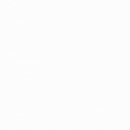
UEFA.com
Фонд УЕФА
Магазин
СМЕНИТЬ ЯЗЫК
Русский
English
Français
Deutsch
Русский
Español
Italiano
Português
Конфиденциальность
Правила и условия
Правила в отношении cookie
Настройки куки
© 1998-2026 УЕФА. Все права защищены
Название UEFA, логотип УЕФА, а также элементы дизайна,
относящиеся к соревнованиям УЕФА, являются
зарегистрированными торговыми марками УЕФА и/или
охраняются авторским правом. Использование этих торговых
марок в коммерческих целях запрещено. Пользуясь сайтом