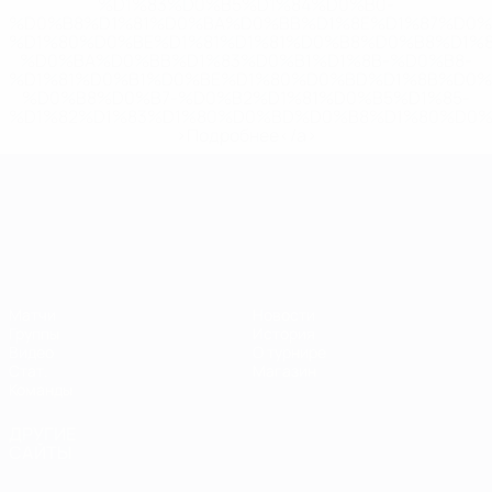
%D1%83%D0%B5%D1%84%D0%B0-
%D0%B8%D1%81%D0%BA%D0%BB%D1%8E%D1%87%D0%
%D1%80%D0%BE%D1%81%D1%81%D0%B8%D0%B8%D1%
%D0%BA%D0%BB%D1%83%D0%B1%D1%8B-%D0%B8-
%D1%81%D0%B1%D0%BE%D1%80%D0%BD%D1%8B%D0%
%D0%B8%D0%B7-%D0%B2%D1%81%D0%B5%D1%85-
%D1%82%D1%83%D1%80%D0%BD%D0%B8%D1%80%D0%
>Подробнее</a>
ЧЕ среди молодежи
Матчи
Новости
Группы
История
Видео
О турнире
Стат.
Магазин
Команды
ДРУГИЕ
САЙТЫ