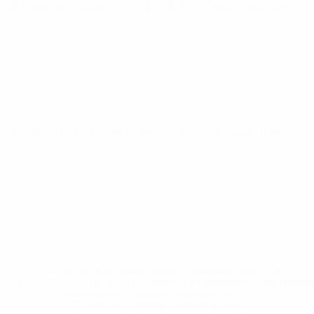
ЧЕ среди молодежи
пт 10 окт. 2025
· Отборочный раунд
ЧЕ среди молодежи
пн 8 сент. 2025
· Отборочный раунд
* Исключена до дальнейшего уведомления. <a
href='https://ru.uefa.com/insideuefa/mediaservices/medi
148df8afec70-8ace600b6288-1000--
%D1%84%D0%B8%D1%84%D0%B0-