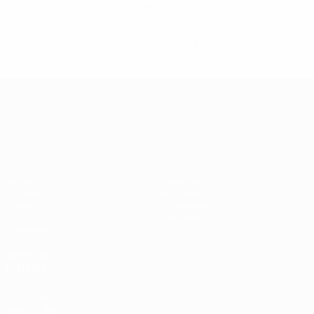
%D1%80%D0%BE%D1%81%D1%81%D0%B8%D0%B8%D1%
%D0%BA%D0%BB%D1%83%D0%B1%D1%8B-%D0%B8-
%D1%81%D0%B1%D0%BE%D1%80%D0%BD%D1%8B%D0%
%D0%B8%D0%B7-%D0%B2%D1%81%D0%B5%D1%85-
%D1%82%D1%83%D1%80%D0%BD%D0%B8%D1%80%D0%
>Подробнее</a>
ЧЕ среди молодежи
Матчи
Новости
Группы
История
Видео
О турнире
Стат.
Магазин
Команды
ДРУГИЕ
САЙТЫ
UEFA.com
Фонд УЕФА