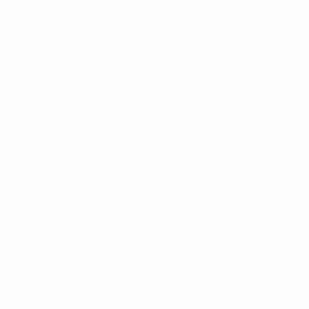
Желтые карточки
Красные карточки
Передачи
Дисциплина
0
0
Желтые карточки
Красные карточки
* Исключена до дальнейшего уведомления. <a
href='https://ru.uefa.com/insideuefa/mediaservices/medi
148df8afec70-8ace600b6288-1000--
%D1%84%D0%B8%D1%84%D0%B0-
%D1%83%D0%B5%D1%84%D0%B0-
%D0%B8%D1%81%D0%BA%D0%BB%D1%8E%D1%87%D0%