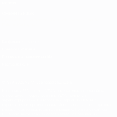
Магазин
СМЕНИТЬ ЯЗЫК
Русский
English
Français
Deutsch
Русский
Español
Italiano
Português
Конфиденциальность
Правила и условия
Правила в отношении cookie
Настройки куки
© 1998-2026 УЕФА. Все права защищены
Название UEFA, логотип УЕФА, а также элементы дизайна,
относящиеся к соревнованиям УЕФА, являются
зарегистрированными торговыми марками УЕФА и/или
охраняются авторским правом. Использование этих торговых
марок в коммерческих целях запрещено. Пользуясь сайтом
UEFA.com, вы тем самым соглашаетесь с Правилами и