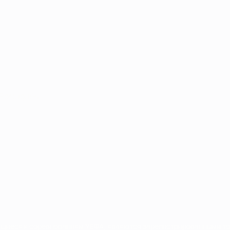
Português
сящиеся к соревнованиям УЕФА, являются зарегистрированными т