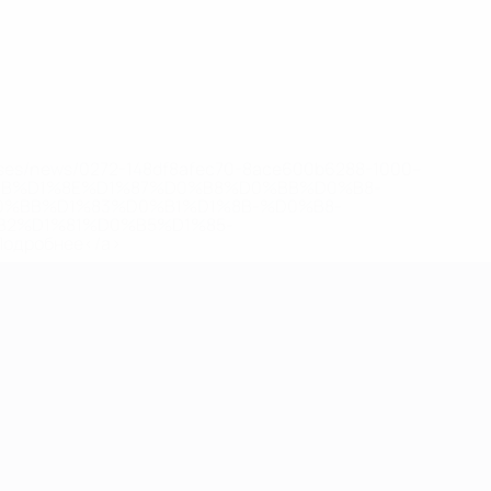
eases/news/0272-148df8afec70-8ace600b6288-1000--
B%D1%8E%D1%87%D0%B8%D0%BB%D0%B8-
%BB%D1%83%D0%B1%D1%8B-%D0%B8-
2%D1%81%D0%B5%D1%85-
дробнее</a>