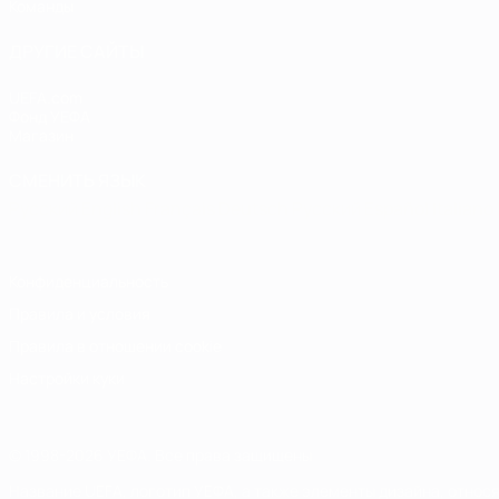
Команды
ДРУГИЕ САЙТЫ
UEFA.com
Фонд УЕФА
Магазин
СМЕНИТЬ ЯЗЫК
Русский
English
Français
Deutsch
Русский
Español
Italiano
Конфиденциальность
Правила и условия
Правила в отношении cookie
Настройки куки
© 1998-2026 УЕФА. Все права защищены
Название UEFA, логотип УЕФА, а также элементы дизайна, отно