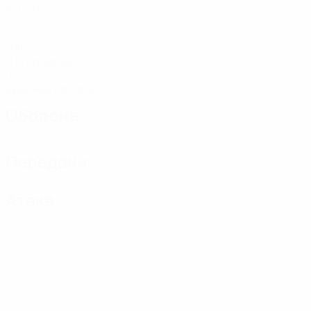
Матчи
1
Голы
0,15 ср. за матч
0
Красные карточки
Оборона
Передачи
Атака