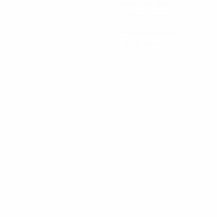
Минуты на поле
82,58 ср. за матч
2
Желтые карточки
0,29 ср. за матч