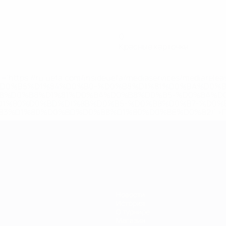
0
Красные карточки
='https://ru.uefa.com/insideuefa/mediaservices/mediarel
%D0%B5%D1%84%D0%B0-%D0%B8%D1%81%D0%BA%D0%B
B8%D0%B8%D1%81%D0%BA%D0%B8%D0%B5-%D0%BA%D0
D1%80%D0%BD%D1%8B%D0%B5-%D0%B8%D0%B7-%D0%B
83%D1%80%D0%BD%D0%B8%D1%80%D0%BE%D0%B2/' >По
Новости
История
О турнире
Магазин