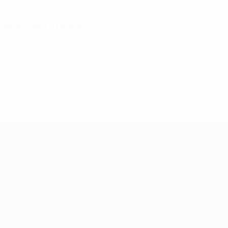
Дисциплина
2
Желтые карточки
* Исключена до дальнейшего уведомления. <a href
%D1%84%D0%B8%D1%84%D0%B0-%D1%83
%D1%80%D0%BE%D1%81%D1%81%D0%
%D1%81%D0%B1%D0%BE%
%D1%82%D1%
ЧЕ среди молодежи
Матчи
Группы
Видео
Стат.