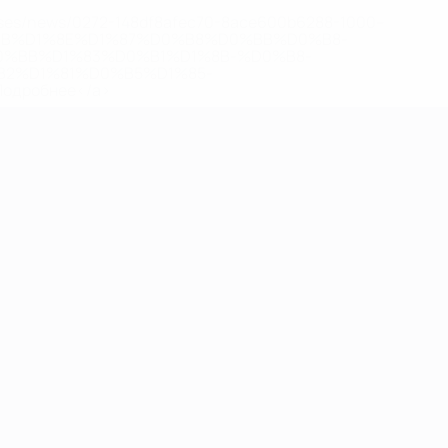
eases/news/0272-148df8afec70-8ace600b6288-1000--
B%D1%8E%D1%87%D0%B8%D0%BB%D0%B8-
%BB%D1%83%D0%B1%D1%8B-%D0%B8-
2%D1%81%D0%B5%D1%85-
дробнее</a>