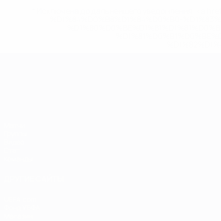
* Исключена до дальнейшего уведомления. <a href
%D1%84%D0%B8%D1%84%D0%B0-%D1%83
%D1%80%D0%BE%D1%81%D1%81%D0%
%D1%81%D0%B1%D0%BE%
%D1%82%D1%
ЧЕ среди молодежи
Матчи
Группы
Видео
Стат.
Команды
ДРУГИЕ САЙТЫ
UEFA.com
Фонд УЕФА
Магазин