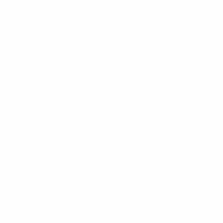
37
Минуты на поле
12,34 ср. за матч
0
Голевые пасы
0
Красные карточки