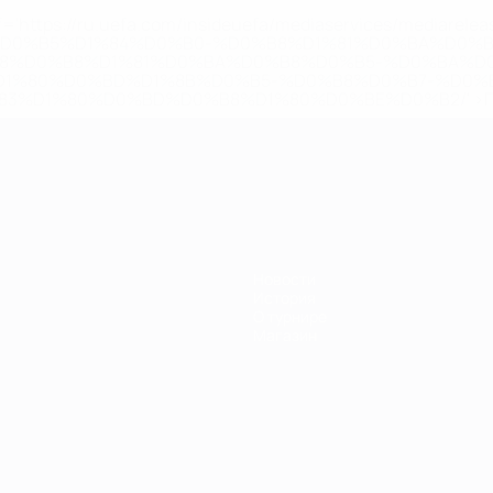
='https://ru.uefa.com/insideuefa/mediaservices/mediarel
%D0%B5%D1%84%D0%B0-%D0%B8%D1%81%D0%BA%D0%B
B8%D0%B8%D1%81%D0%BA%D0%B8%D0%B5-%D0%BA%D0
D1%80%D0%BD%D1%8B%D0%B5-%D0%B8%D0%B7-%D0%B
83%D1%80%D0%BD%D0%B8%D1%80%D0%BE%D0%B2/' >По
Новости
История
О турнире
Магазин