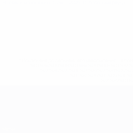
ЧЕ среди молодежи
пт 5 сент. 2025
· Отборочный раунд
* Исключена до дальнейшего уведомления. <a href
%D1%84%D0%B8%D1%84%D0%B0-%D1%83
%D1%80%D0%BE%D1%81%D1%81%D0%
%D1%81%D0%B1%D0%BE%
%D1%82%D1%
ЧЕ среди молодежи
Матчи