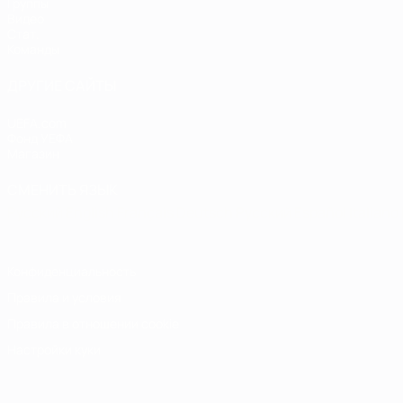
Группы
Видео
Стат.
Команды
ДРУГИЕ САЙТЫ
UEFA.com
Фонд УЕФА
Магазин
СМЕНИТЬ ЯЗЫК
Русский
English
Français
Deutsch
Русский
Español
Italiano
Конфиденциальность
Правила и условия
Правила в отношении cookie
Настройки куки