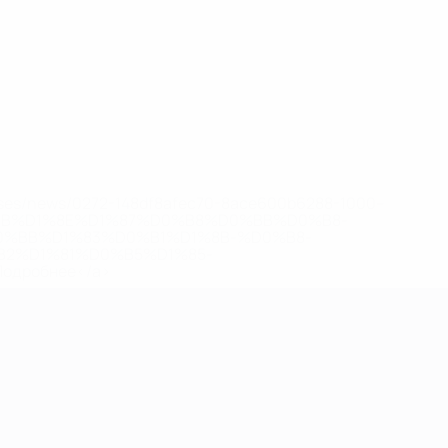
eases/news/0272-148df8afec70-8ace600b6288-1000--
B%D1%8E%D1%87%D0%B8%D0%BB%D0%B8-
%BB%D1%83%D0%B1%D1%8B-%D0%B8-
2%D1%81%D0%B5%D1%85-
дробнее</a>