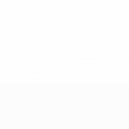
='https://ru.uefa.com/insideuefa/mediaservices/mediarel
%D0%B5%D1%84%D0%B0-%D0%B8%D1%81%D0%BA%D0%B
B8%D0%B8%D1%81%D0%BA%D0%B8%D0%B5-%D0%BA%D0
D1%80%D0%BD%D1%8B%D0%B5-%D0%B8%D0%B7-%D0%B
83%D1%80%D0%BD%D0%B8%D1%80%D0%BE%D0%B2/' >По
Новости