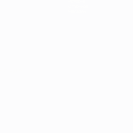
История
О турнире
Магазин
Português