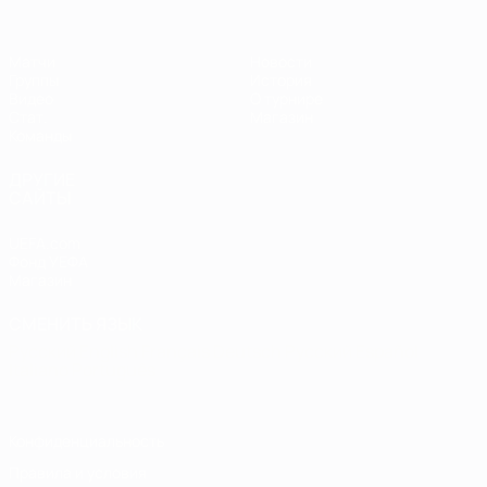
Матчи
Новости
Группы
История
Видео
О турнире
Стат.
Магазин
Команды
ДРУГИЕ
САЙТЫ
UEFA.com
Фонд УЕФА
Магазин
СМЕНИТЬ ЯЗЫК
Русский
English
Français
Deutsch
Русский
Español
Italiano
Português
Конфиденциальность
Правила и условия