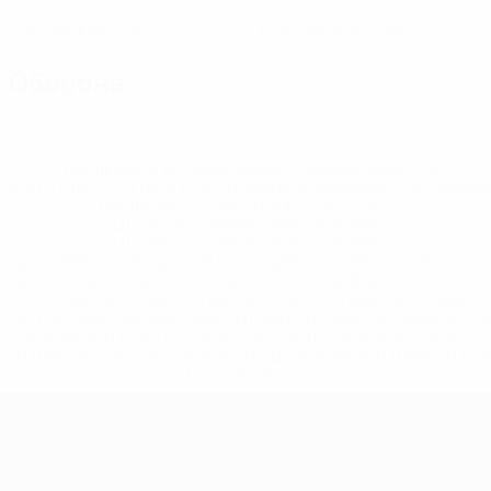
2
0
Желтые карточки
Красные карточки
Оборона
* Исключена до дальнейшего уведомления. <a
href='https://ru.uefa.com/insideuefa/mediaservices/medi
148df8afec70-8ace600b6288-1000--
%D1%84%D0%B8%D1%84%D0%B0-
%D1%83%D0%B5%D1%84%D0%B0-
%D0%B8%D1%81%D0%BA%D0%BB%D1%8E%D1%87%D0%
%D1%80%D0%BE%D1%81%D1%81%D0%B8%D0%B8%D1%
%D0%BA%D0%BB%D1%83%D0%B1%D1%8B-%D0%B8-
%D1%81%D0%B1%D0%BE%D1%80%D0%BD%D1%8B%D0%
%D0%B8%D0%B7-%D0%B2%D1%81%D0%B5%D1%85-
%D1%82%D1%83%D1%80%D0%BD%D0%B8%D1%80%D0%
>Подробнее</a>
ЧЕ среди молодежи