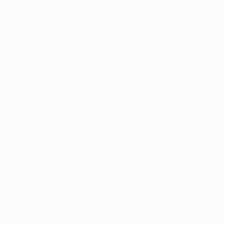
Матчи
Новости
Группы
История
Видео
О турнире
Стат.
Магазин
Команды
ДРУГИЕ
САЙТЫ
UEFA.com
Фонд УЕФА
Магазин
СМЕНИТЬ ЯЗЫК
Русский
English
Français
Deutsch
Русский
Español
Italiano
Português
Конфиденциальность
Правила и условия