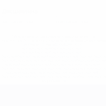
Дисциплина
0
0
Желтые карточки
Красные карточки
* Исключена до дальнейшего уведомления. <a
href='https://ru.uefa.com/insideuefa/mediaservices/medi
148df8afec70-8ace600b6288-1000--
%D1%84%D0%B8%D1%84%D0%B0-
%D1%83%D0%B5%D1%84%D0%B0-
%D0%B8%D1%81%D0%BA%D0%BB%D1%8E%D1%87%D0%
%D1%80%D0%BE%D1%81%D1%81%D0%B8%D0%B8%D1%
%D0%BA%D0%BB%D1%83%D0%B1%D1%8B-%D0%B8-
%D1%81%D0%B1%D0%BE%D1%80%D0%BD%D1%8B%D0%
%D0%B8%D0%B7-%D0%B2%D1%81%D0%B5%D1%85-
%D1%82%D1%83%D1%80%D0%BD%D0%B8%D1%80%D0%
>Подробнее</a>
ЧЕ среди молодежи