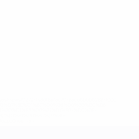
eases/news/0272-148df8afec70-8ace600b6288-1000--
B%D1%8E%D1%87%D0%B8%D0%BB%D0%B8-
%BB%D1%83%D0%B1%D1%8B-%D0%B8-
2%D1%81%D0%B5%D1%85-
дробнее</a>