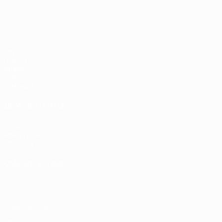
Матчи
Группы
Видео
Стат.
Команды
ДРУГИЕ САЙТЫ
UEFA.com
Фонд УЕФА
Магазин
СМЕНИТЬ ЯЗЫК
Русский
English
Français
Deutsch
Русский
Español
Italiano
Конфиденциальность