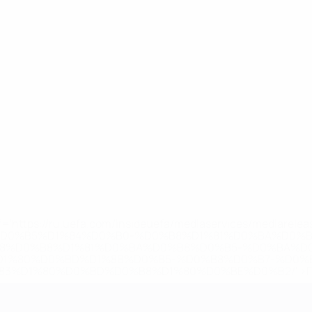
='https://ru.uefa.com/insideuefa/mediaservices/mediarel
%D0%B5%D1%84%D0%B0-%D0%B8%D1%81%D0%BA%D0%B
B8%D0%B8%D1%81%D0%BA%D0%B8%D0%B5-%D0%BA%D0
D1%80%D0%BD%D1%8B%D0%B5-%D0%B8%D0%B7-%D0%B
83%D1%80%D0%BD%D0%B8%D1%80%D0%BE%D0%B2/' >По