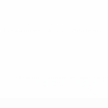
ЧЕ среди молодежи
вт 10 июн. 2025
· Отборочный раунд
* Исключена до дальнейшего уведомления. <a href
%D1%84%D0%B8%D1%84%D0%B0-%D1%83
%D1%80%D0%BE%D1%81%D1%81%D0%
%D1%81%D0%B1%D0%BE%
%D1%82%D1%
ЧЕ среди молодежи