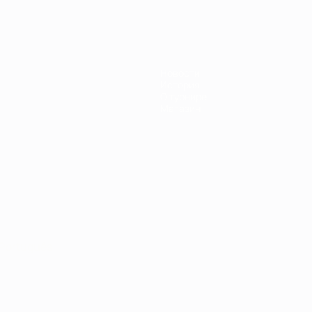
Новости
История
О турнире
Магазин
Português