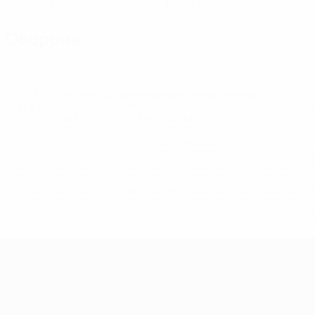
Желтые карточки
Красные карточки
Оборона
* Исключена до дальнейшего уведомления. <a
href='https://ru.uefa.com/insideuefa/mediaservices/medi
148df8afec70-8ace600b6288-1000--
%D1%84%D0%B8%D1%84%D0%B0-
%D1%83%D0%B5%D1%84%D0%B0-
%D0%B8%D1%81%D0%BA%D0%BB%D1%8E%D1%87%D0%
%D1%80%D0%BE%D1%81%D1%81%D0%B8%D0%B8%D1%
%D0%BA%D0%BB%D1%83%D0%B1%D1%8B-%D0%B8-
%D1%81%D0%B1%D0%BE%D1%80%D0%BD%D1%8B%D0%
%D0%B8%D0%B7-%D0%B2%D1%81%D0%B5%D1%85-
%D1%82%D1%83%D1%80%D0%BD%D0%B8%D1%80%D0%
>Подробнее</a>
ЧЕ среди молодежи