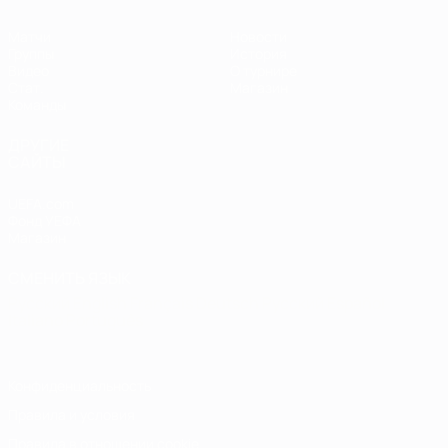
Матчи
Новости
Группы
История
Видео
О турнире
Стат.
Магазин
Команды
ДРУГИЕ
САЙТЫ
UEFA.com
Фонд УЕФА
Магазин
СМЕНИТЬ ЯЗЫК
Русский
English
Français
Deutsch
Русский
Español
Italiano
Português
Конфиденциальность
Правила и условия
Правила в отношении cookie