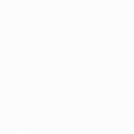
Группы
История
Видео
О турнире
Стат.
Магазин
Команды
ДРУГИЕ
САЙТЫ
UEFA.com
Фонд УЕФА
Магазин
СМЕНИТЬ ЯЗЫК
Русский
English
Français
Deutsch
Русский
Español
Italiano
Português
Конфиденциальность
Правила и условия
Правила в отношении cookie
Настройки куки