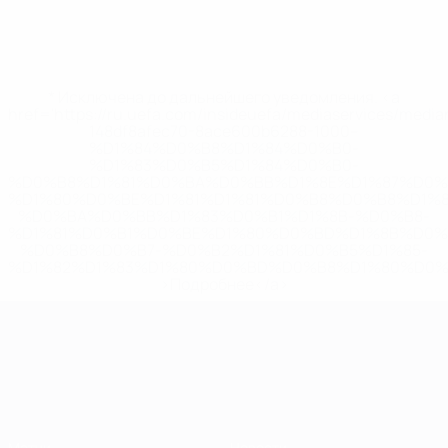
* Исключена до дальнейшего уведомления. <a
href='https://ru.uefa.com/insideuefa/mediaservices/medi
148df8afec70-8ace600b6288-1000--
%D1%84%D0%B8%D1%84%D0%B0-
%D1%83%D0%B5%D1%84%D0%B0-
%D0%B8%D1%81%D0%BA%D0%BB%D1%8E%D1%87%D0%
%D1%80%D0%BE%D1%81%D1%81%D0%B8%D0%B8%D1%
%D0%BA%D0%BB%D1%83%D0%B1%D1%8B-%D0%B8-
%D1%81%D0%B1%D0%BE%D1%80%D0%BD%D1%8B%D0%
%D0%B8%D0%B7-%D0%B2%D1%81%D0%B5%D1%85-
%D1%82%D1%83%D1%80%D0%BD%D0%B8%D1%80%D0%
>Подробнее</a>
ЧЕ среди молодежи
Матчи
Новости