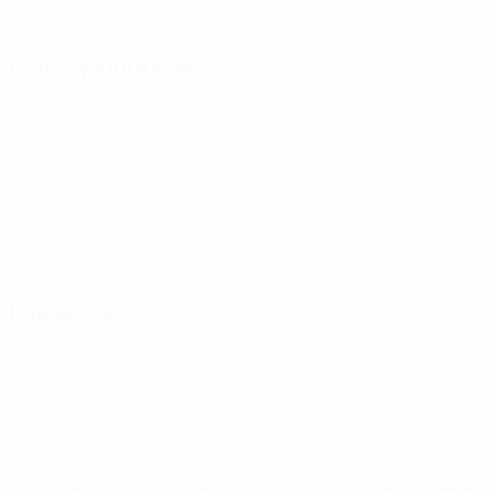
30.5.2005 (21)
Следующий матч
Все матчи
ЧЕ среди молодежи
пт 25 сент. 2026
· Отборочный раунд
Главное
Вся статистика
0
0
Матчи
Желтые карточки
0
Красные карточки
* Исключена до дальнейшего уведомления. <a
href='https://ru.uefa.com/insideuefa/mediaservices/medi