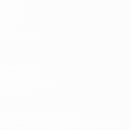
САЙТЫ
UEFA.com
Фонд УЕФА
Магазин
СМЕНИТЬ ЯЗЫК
Русский
English
Français
Deutsch
Русский
Español
Italiano
Português
Конфиденциальность
Правила и условия
Правила в отношении cookie
Настройки куки
© 1998-2026 УЕФА. Все права защищены
Название UEFA, логотип УЕФА, а также элементы дизайна,
относящиеся к соревнованиям УЕФА, являются