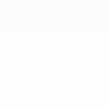
зарегистрированными торговыми марками УЕФА и/или
охраняются авторским правом. Использование этих торговых
марок в коммерческих целях запрещено. Пользуясь сайтом
UEFA.com, вы тем самым соглашаетесь с Правилами и
условиями, а также с Политикой конфиденциальности
информации.