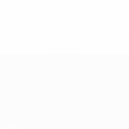
148df8afec70-8ace600b6288-1000--
%D1%84%D0%B8%D1%84%D0%B0-
%D1%83%D0%B5%D1%84%D0%B0-
%D0%B8%D1%81%D0%BA%D0%BB%D1%8E%D1%87%D0%
%D1%80%D0%BE%D1%81%D1%81%D0%B8%D0%B8%D1%
%D0%BA%D0%BB%D1%83%D0%B1%D1%8B-%D0%B8-
%D1%81%D0%B1%D0%BE%D1%80%D0%BD%D1%8B%D0%
%D0%B8%D0%B7-%D0%B2%D1%81%D0%B5%D1%85-
%D1%82%D1%83%D1%80%D0%BD%D0%B8%D1%80%D0%
>Подробнее</a>
ЧЕ среди молодежи
Матчи
Новости
Группы
История
Видео
О турнире
Стат.
Магазин
Команды
ДРУГИЕ