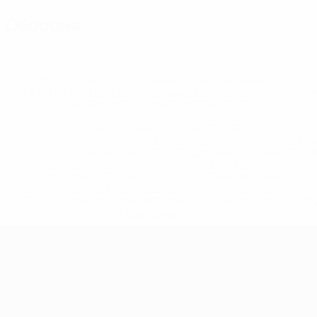
Оборона
* Исключена до дальнейшего уведомления. <a
href='https://ru.uefa.com/insideuefa/mediaservices/medi
148df8afec70-8ace600b6288-1000--
%D1%84%D0%B8%D1%84%D0%B0-
%D1%83%D0%B5%D1%84%D0%B0-
%D0%B8%D1%81%D0%BA%D0%BB%D1%8E%D1%87%D0%
%D1%80%D0%BE%D1%81%D1%81%D0%B8%D0%B8%D1%
%D0%BA%D0%BB%D1%83%D0%B1%D1%8B-%D0%B8-
%D1%81%D0%B1%D0%BE%D1%80%D0%BD%D1%8B%D0%
%D0%B8%D0%B7-%D0%B2%D1%81%D0%B5%D1%85-
%D1%82%D1%83%D1%80%D0%BD%D0%B8%D1%80%D0%
>Подробнее</a>
ЧЕ среди молодежи