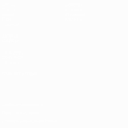
Матчи
Новости
Группы
История
Видео
О турнире
Стат.
Магазин
Команды
ДРУГИЕ
САЙТЫ
UEFA.com
Фонд УЕФА
Магазин
СМЕНИТЬ ЯЗЫК
Русский
English
Français
Deutsch
Русский
Español
Italiano
Português
Конфиденциальность
Правила и условия
Правила в отношении cookie