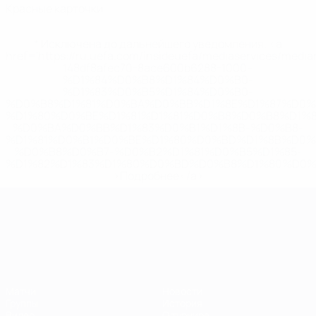
Красные карточки
* Исключена до дальнейшего уведомления. <a
href='https://ru.uefa.com/insideuefa/mediaservices/medi
148df8afec70-8ace600b6288-1000--
%D1%84%D0%B8%D1%84%D0%B0-
%D1%83%D0%B5%D1%84%D0%B0-
%D0%B8%D1%81%D0%BA%D0%BB%D1%8E%D1%87%D0%
%D1%80%D0%BE%D1%81%D1%81%D0%B8%D0%B8%D1%
%D0%BA%D0%BB%D1%83%D0%B1%D1%8B-%D0%B8-
%D1%81%D0%B1%D0%BE%D1%80%D0%BD%D1%8B%D0%
%D0%B8%D0%B7-%D0%B2%D1%81%D0%B5%D1%85-
%D1%82%D1%83%D1%80%D0%BD%D0%B8%D1%80%D0%
>Подробнее</a>
ЧЕ среди молодежи
Матчи
Новости
Группы
История
Видео
О турнире