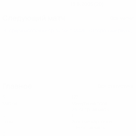
13.8.2005 (20)
Следующий матч
Все матчи
ЧЕ среди молодежи
ср 30 сент. 2026
· Отборочный раунд
Главное
Вся статистика
5
173
Матчи
Минуты на поле
24,72 ср. за матч
0
1
Голы
Желтые карточки
0,15 ср. за матч
0