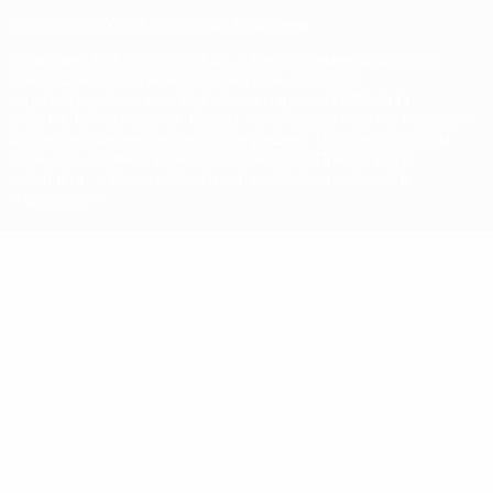
© 1998-2026 УЕФА. Все права защищены
Название UEFA, логотип УЕФА, а также элементы дизайна,
относящиеся к соревнованиям УЕФА, являются
зарегистрированными торговыми марками УЕФА и/или
охраняются авторским правом. Использование этих торговых
марок в коммерческих целях запрещено. Пользуясь сайтом
UEFA.com, вы тем самым соглашаетесь с Правилами и
условиями, а также с Политикой конфиденциальности
информации.