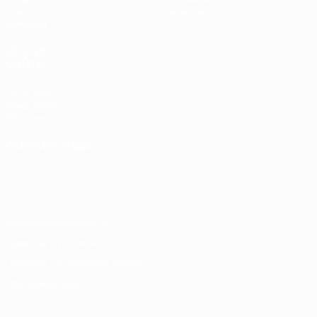
Стат.
Магазин
Команды
ДРУГИЕ
САЙТЫ
UEFA.com
Фонд УЕФА
Магазин
СМЕНИТЬ ЯЗЫК
Русский
English
Français
Deutsch
Русский
Español
Italiano
Português
Конфиденциальность
Правила и условия
Правила в отношении cookie
Настройки куки