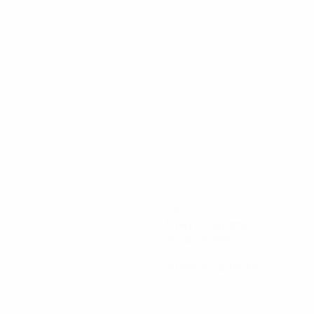
270
Минуты на поле
90 ср. за матч
0
Желтые карточки