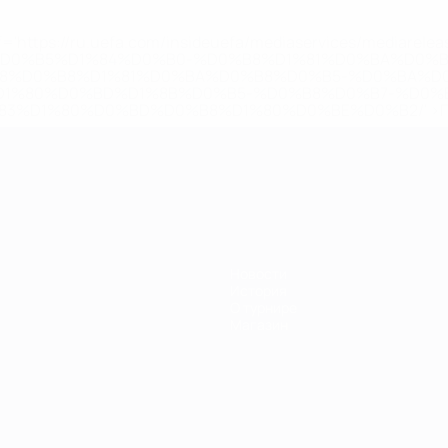
='https://ru.uefa.com/insideuefa/mediaservices/mediarel
%D0%B5%D1%84%D0%B0-%D0%B8%D1%81%D0%BA%D0%B
B8%D0%B8%D1%81%D0%BA%D0%B8%D0%B5-%D0%BA%D0
D1%80%D0%BD%D1%8B%D0%B5-%D0%B8%D0%B7-%D0%B
83%D1%80%D0%BD%D0%B8%D1%80%D0%BE%D0%B2/' >По
Новости
История
О турнире
Магазин