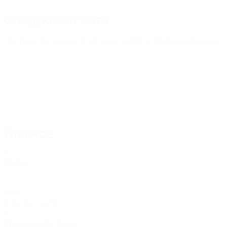
Следующий матч
ЧЕ среди молодежи
пт 25 сент. 2026
· Отборочный раунд
Главное
3
Матчи
1
Голы
0,34 ср. за матч
0
Красные карточки