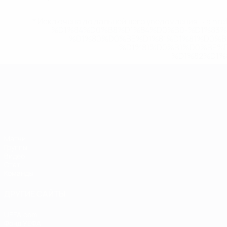
* Исключена до дальнейшего уведомления. <a href
%D1%84%D0%B8%D1%84%D0%B0-%D1%83
%D1%80%D0%BE%D1%81%D1%81%D0%
%D1%81%D0%B1%D0%BE%
%D1%82%D1%
ЧЕ среди молодежи
Матчи
Группы
Видео
Стат.
Команды
ДРУГИЕ САЙТЫ
UEFA.com
Фонд УЕФА