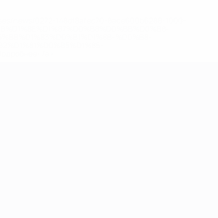
eases/news/0272-148df8afec70-8ace600b6288-1000--
B%D1%8E%D1%87%D0%B8%D0%BB%D0%B8-
%BB%D1%83%D0%B1%D1%8B-%D0%B8-
2%D1%81%D0%B5%D1%85-
дробнее</a>