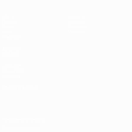
Матчи
Новости
Группы
История
Видео
О турнире
Стат.
Магазин
Команды
ДРУГИЕ
САЙТЫ
UEFA.com
Фонд УЕФА
Магазин
СМЕНИТЬ ЯЗЫК
Русский
English
Français
Deutsch
Русский
Español
Italiano
Português
Конфиденциальность
Правила и условия