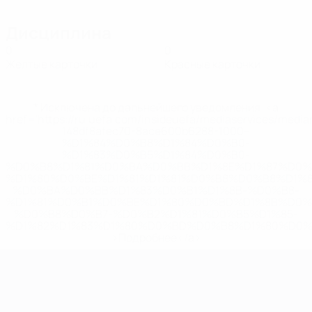
Дисциплина
0
0
Желтые карточки
Красные карточки
* Исключена до дальнейшего уведомления. <a
href='https://ru.uefa.com/insideuefa/mediaservices/medi
148df8afec70-8ace600b6288-1000--
%D1%84%D0%B8%D1%84%D0%B0-
%D1%83%D0%B5%D1%84%D0%B0-
%D0%B8%D1%81%D0%BA%D0%BB%D1%8E%D1%87%D0%
%D1%80%D0%BE%D1%81%D1%81%D0%B8%D0%B8%D1%
%D0%BA%D0%BB%D1%83%D0%B1%D1%8B-%D0%B8-
%D1%81%D0%B1%D0%BE%D1%80%D0%BD%D1%8B%D0%
%D0%B8%D0%B7-%D0%B2%D1%81%D0%B5%D1%85-
%D1%82%D1%83%D1%80%D0%BD%D0%B8%D1%80%D0%
>Подробнее</a>
ЧЕ среди молодежи