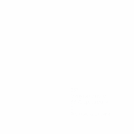
257
Минуты на поле
36,72 ср. за матч
0
Желтые карточки