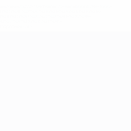
eases/news/0272-148df8afec70-8ace600b6288-1000--
B%D1%8E%D1%87%D0%B8%D0%BB%D0%B8-
%BB%D1%83%D0%B1%D1%8B-%D0%B8-
2%D1%81%D0%B5%D1%85-
дробнее</a>