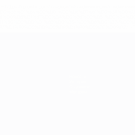
='https://ru.uefa.com/insideuefa/mediaservices/mediarel
%D0%B5%D1%84%D0%B0-%D0%B8%D1%81%D0%BA%D0%B
B8%D0%B8%D1%81%D0%BA%D0%B8%D0%B5-%D0%BA%D0
D1%80%D0%BD%D1%8B%D0%B5-%D0%B8%D0%B7-%D0%B
83%D1%80%D0%BD%D0%B8%D1%80%D0%BE%D0%B2/' >По
Новости
История
О турнире
Магазин