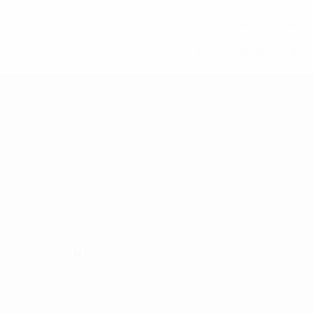
* Исключена до дальнейшего уведомления. <a href
%D1%84%D0%B8%D1%84%D0%B0-%D1%83
%D1%80%D0%BE%D1%81%D1%81%D0%
%D1%81%D0%B1%D0%BE%
%D1%82%D1%
ЧЕ среди молодежи
Матчи
Группы
Видео
Стат.
Команды
ДРУГИЕ САЙТЫ
UEFA.com
Фонд УЕФА
Магазин