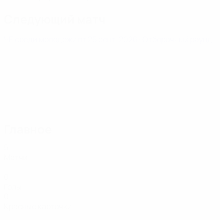
Следующий матч
ЧЕ среди молодежи
пт 25 сент. 2026
· Отборочный раунд
Главное
5
Матчи
0
Голы
0
Красные карточки