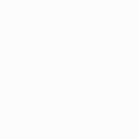
Матчи
Новости
Группы
История
Видео
О турнире
Стат.
Магазин
Команды
ДРУГИЕ
САЙТЫ
UEFA.com
Фонд УЕФА
Магазин
СМЕНИТЬ ЯЗЫК
Русский
English
Français
Deutsch
Русский
Español
Italiano
Português
Конфиденциальность
Правила и условия
Правила в отношении cookie
Настройки куки