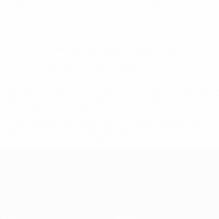
Голевые пасы
Желтые карточки
0
Красные карточки
* Исключена до дальнейшего уведомления. <a
href='https://ru.uefa.com/insideuefa/mediaservices/medi
148df8afec70-8ace600b6288-1000--
%D1%84%D0%B8%D1%84%D0%B0-
%D1%83%D0%B5%D1%84%D0%B0-
%D0%B8%D1%81%D0%BA%D0%BB%D1%8E%D1%87%D0%
%D1%80%D0%BE%D1%81%D1%81%D0%B8%D0%B8%D1%
%D0%BA%D0%BB%D1%83%D0%B1%D1%8B-%D0%B8-
%D1%81%D0%B1%D0%BE%D1%80%D0%BD%D1%8B%D0%
%D0%B8%D0%B7-%D0%B2%D1%81%D0%B5%D1%85-
%D1%82%D1%83%D1%80%D0%BD%D0%B8%D1%80%D0%
>Подробнее</a>
ЧЕ среди молодежи