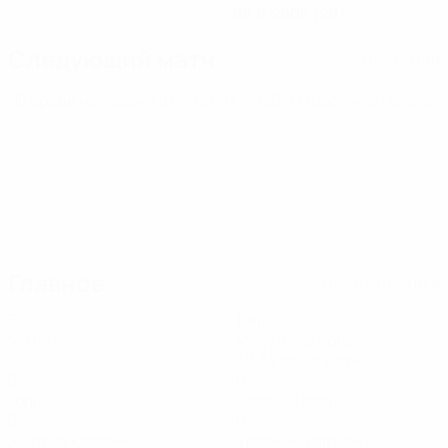
05.9.2005 (20)
Следующий матч
Все матчи
ЧЕ среди молодежи
вт 29 сент. 2026
· Отборочный раунд
Главное
Вся статистика
5
194
Матчи
Минуты на поле
32,34 ср. за матч
0
0
Голы
Голевые пасы
0
0
Желтые карточки
Красные карточки