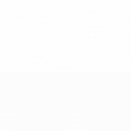
* Исключена до дальнейшего уведомления. <a
href='https://ru.uefa.com/insideuefa/mediaservices/medi
148df8afec70-8ace600b6288-1000--
%D1%84%D0%B8%D1%84%D0%B0-
%D1%83%D0%B5%D1%84%D0%B0-
%D0%B8%D1%81%D0%BA%D0%BB%D1%8E%D1%87%D0%
%D1%80%D0%BE%D1%81%D1%81%D0%B8%D0%B8%D1%
%D0%BA%D0%BB%D1%83%D0%B1%D1%8B-%D0%B8-
%D1%81%D0%B1%D0%BE%D1%80%D0%BD%D1%8B%D0%
%D0%B8%D0%B7-%D0%B2%D1%81%D0%B5%D1%85-
%D1%82%D1%83%D1%80%D0%BD%D0%B8%D1%80%D0%
>Подробнее</a>
ЧЕ среди молодежи
Матчи
Новости
Группы
История
Видео
О турнире
Стат.
Магазин