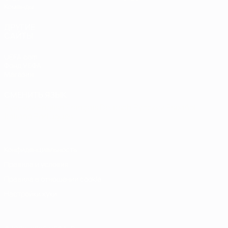
Команды
ДРУГИЕ
САЙТЫ
UEFA.com
Фонд УЕФА
Магазин
СМЕНИТЬ ЯЗЫК
Русский
English
Français
Deutsch
Русский
Español
Italiano
Português
Конфиденциальность
Правила и условия
Правила в отношении cookie
Настройки куки