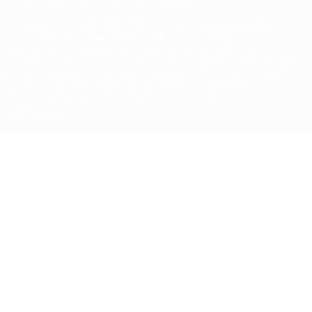
© 1998-2026 УЕФА. Все права защищены
Название UEFA, логотип УЕФА, а также элементы дизайна,
относящиеся к соревнованиям УЕФА, являются
зарегистрированными торговыми марками УЕФА и/или
охраняются авторским правом. Использование этих торговых
марок в коммерческих целях запрещено. Пользуясь сайтом
UEFA.com, вы тем самым соглашаетесь с Правилами и
условиями, а также с Политикой конфиденциальности
информации.