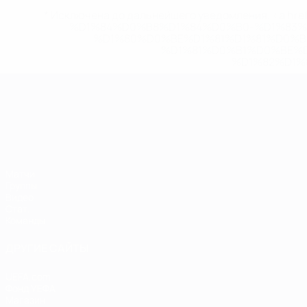
* Исключена до дальнейшего уведомления. <a href
%D1%84%D0%B8%D1%84%D0%B0-%D1%83
%D1%80%D0%BE%D1%81%D1%81%D0%
%D1%81%D0%B1%D0%BE%
%D1%82%D1%
ЧЕ среди молодежи
Матчи
Группы
Видео
Стат.
Команды
ДРУГИЕ САЙТЫ
UEFA.com
Фонд УЕФА
Магазин