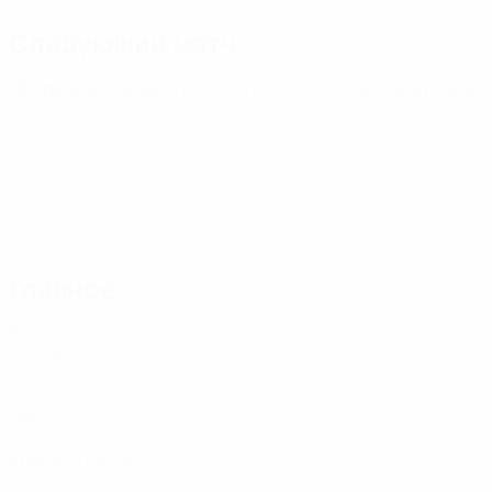
Следующий матч
ЧЕ среди молодежи
пт 25 сент. 2026
· Отборочный раунд
Главное
4
Матчи
0
Голы
0
Красные карточки