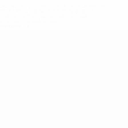
eases/news/0272-148df8afec70-8ace600b6288-1000--
B%D1%8E%D1%87%D0%B8%D0%BB%D0%B8-
%BB%D1%83%D0%B1%D1%8B-%D0%B8-
2%D1%81%D0%B5%D1%85-
дробнее</a>