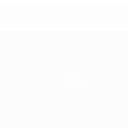
='https://ru.uefa.com/insideuefa/mediaservices/mediarel
%D0%B5%D1%84%D0%B0-%D0%B8%D1%81%D0%BA%D0%B
B8%D0%B8%D1%81%D0%BA%D0%B8%D0%B5-%D0%BA%D0
D1%80%D0%BD%D1%8B%D0%B5-%D0%B8%D0%B7-%D0%B
83%D1%80%D0%BD%D0%B8%D1%80%D0%BE%D0%B2/' >По
Новости
История
О турнире
Магазин