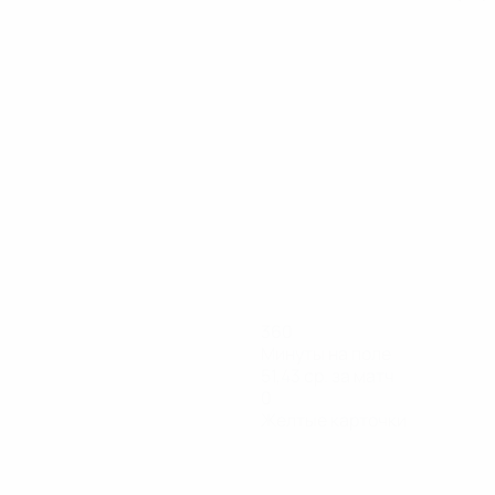
360
Минуты на поле
51,43 ср. за матч
0
Желтые карточки