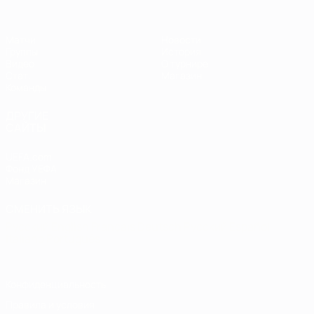
Матчи
Новости
Группы
История
Видео
О турнире
Стат.
Магазин
Команды
ДРУГИЕ
САЙТЫ
UEFA.com
Фонд УЕФА
Магазин
СМЕНИТЬ ЯЗЫК
Русский
English
Français
Deutsch
Русский
Español
Italiano
Português
Конфиденциальность
Правила и условия