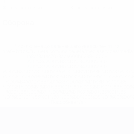
0
0
Желтые карточки
Красные карточки
Оборона
* Исключена до дальнейшего уведомления. <a
href='https://ru.uefa.com/insideuefa/mediaservices/medi
148df8afec70-8ace600b6288-1000--
%D1%84%D0%B8%D1%84%D0%B0-
%D1%83%D0%B5%D1%84%D0%B0-
%D0%B8%D1%81%D0%BA%D0%BB%D1%8E%D1%87%D0%
%D1%80%D0%BE%D1%81%D1%81%D0%B8%D0%B8%D1%
%D0%BA%D0%BB%D1%83%D0%B1%D1%8B-%D0%B8-
%D1%81%D0%B1%D0%BE%D1%80%D0%BD%D1%8B%D0%
%D0%B8%D0%B7-%D0%B2%D1%81%D0%B5%D1%85-
%D1%82%D1%83%D1%80%D0%BD%D0%B8%D1%80%D0%
>Подробнее</a>
ЧЕ среди молодежи