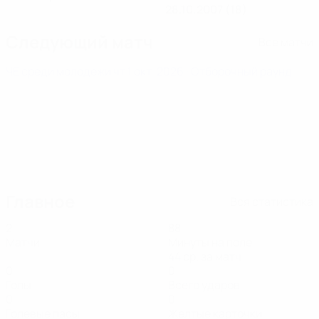
28.10.2007 (18)
Следующий матч
Все матчи
ЧЕ среди молодежи
чт 1 окт. 2026
· Отборочный раунд
Главное
Вся статистика
2
88
Матчи
Минуты на поле
44 ср. за матч
0
0
Голы
Всего ударов
0
0
Голевые пасы
Желтые карточки