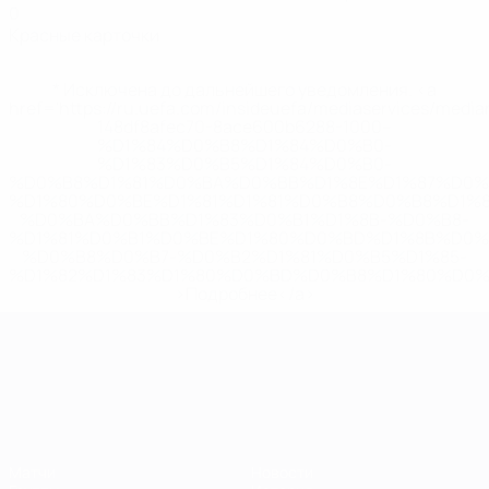
0
Красные карточки
* Исключена до дальнейшего уведомления. <a
href='https://ru.uefa.com/insideuefa/mediaservices/medi
148df8afec70-8ace600b6288-1000--
%D1%84%D0%B8%D1%84%D0%B0-
%D1%83%D0%B5%D1%84%D0%B0-
%D0%B8%D1%81%D0%BA%D0%BB%D1%8E%D1%87%D0%
%D1%80%D0%BE%D1%81%D1%81%D0%B8%D0%B8%D1%
%D0%BA%D0%BB%D1%83%D0%B1%D1%8B-%D0%B8-
%D1%81%D0%B1%D0%BE%D1%80%D0%BD%D1%8B%D0%
%D0%B8%D0%B7-%D0%B2%D1%81%D0%B5%D1%85-
%D1%82%D1%83%D1%80%D0%BD%D0%B8%D1%80%D0%
>Подробнее</a>
ЧЕ среди молодежи
Матчи
Новости