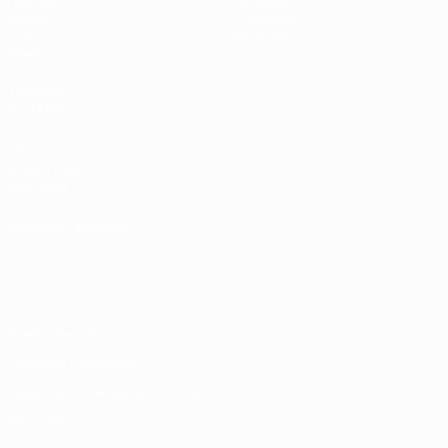
Группы
История
Видео
О турнире
Стат.
Магазин
Команды
ДРУГИЕ
САЙТЫ
UEFA.com
Фонд УЕФА
Магазин
СМЕНИТЬ ЯЗЫК
Русский
English
Français
Deutsch
Русский
Español
Italiano
Português
Конфиденциальность
Правила и условия
Правила в отношении cookie
Настройки куки