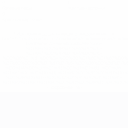
0
1
Голевые пасы
Желтые карточки
0
Красные карточки
* Исключена до дальнейшего уведомления. <a
href='https://ru.uefa.com/insideuefa/mediaservices/medi
148df8afec70-8ace600b6288-1000--
%D1%84%D0%B8%D1%84%D0%B0-
%D1%83%D0%B5%D1%84%D0%B0-
%D0%B8%D1%81%D0%BA%D0%BB%D1%8E%D1%87%D0%
%D1%80%D0%BE%D1%81%D1%81%D0%B8%D0%B8%D1%
%D0%BA%D0%BB%D1%83%D0%B1%D1%8B-%D0%B8-
%D1%81%D0%B1%D0%BE%D1%80%D0%BD%D1%8B%D0%
%D0%B8%D0%B7-%D0%B2%D1%81%D0%B5%D1%85-
%D1%82%D1%83%D1%80%D0%BD%D0%B8%D1%80%D0%
>Подробнее</a>
ЧЕ среди молодежи