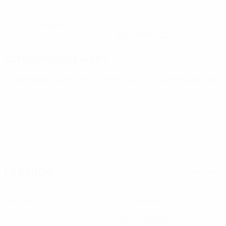
27
17
НОМЕР В КЛУБЕ
НОМЕР В СБОРНОЙ
Словения
СТРАНА
ДАТА РОЖДЕНИЯ
20.1.2004 (22)
Следующий матч
Все матчи
ЧЕ среди молодежи
вт 29 сент. 2026
· Отборочный раунд
Главное
Вся статистика
1
17
Матчи
Минуты на поле
0
1
Голы
Всего ударов