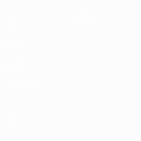
Матчи
Новости
Группы
История
Видео
О турнире
Стат.
Магазин
Команды
ДРУГИЕ
САЙТЫ
UEFA.com
Фонд УЕФА
Магазин
СМЕНИТЬ ЯЗЫК
Русский
English
Français
Deutsch
Русский
Español
Italiano
Português
Конфиденциальность
Правила и условия
Правила в отношении cookie